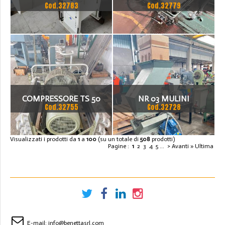
Cod.32783
Cod.32779
332 E 32 L
COMPRESSORE TS 50
NR 03 MULINI
Cod.32755
Cod.32728
Visualizzati i prodotti da
1
a
100
(su un totale di
508
prodotti)
Pagine :
1
2
3
4
5
...
> Avanti
» Ultima
E-mail:
info@benettasrl.com