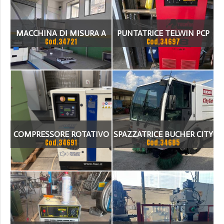
MACCHINA DI MISURA A
PUNTATRICE TELWIN PCP
Cod.34721
Cod.34697
PORTALE CATRIM 6 N CNC
28
COMPRESSORE ROTATIVO
SPAZZATRICE BUCHER CITY
Cod.34691
Cod.34685
SILENZIATO FIAC AIRBLOK
CAT 5000
152BD