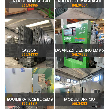
LINEA DI MONTAGGIO
RULLATRICE MAGNAGHI
Cod.34355
Cod.34334
32TON MAX Ø 80 X 8 MM
CASSONI
LAVAPEZZI DELFINO LM150
Cod.34333
Cod.34320
EQUILIBRATRICE BL CEMB
MODULI UFFICIO
Cod.34317
Cod.34313
W20/N