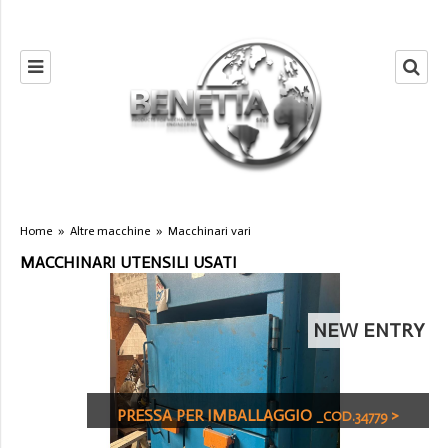
Home
»
Altre macchine
»
Macchinari vari
MACCHINARI UTENSILI USATI
NEW ENTRY
PRESSA PER IMBALLAGGIO
>
_COD.34779