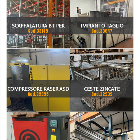
SCAFFALATURA BT PER
IMPIANTO TAGLIO
Cod.33149
Cod.33047
RADIOSHUTTLE
D'ACQUA 4000X2000
COMPRESSORE KASER ASD
CESTE ZINCATE
Cod.32995
Cod.32939
40 T SFC
PIEGHEVOLI DA MM
1200X800.