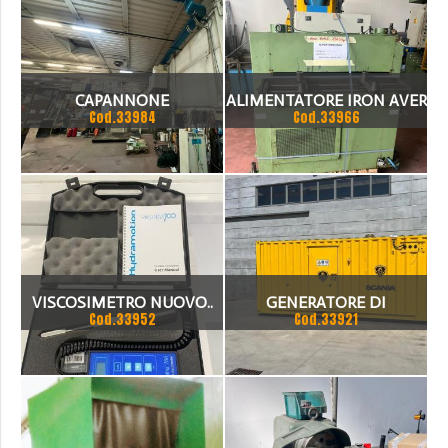
CAPANNONE
ALIMENTATORE IRON AVER
Cod.33984
Cod.33966
100
VISCOSIMETRO NUOVO..
GENERATORE DI
Cod.33952
Cod.33921
VISCOLITE 700
CORRENTE
HYDRAMOTION