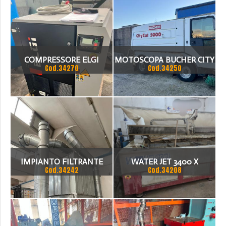
E ATTACCO ISO 50 INCLUSI
RELATIVE CENTRALINE
NAKANISHI
COMPRESSORE ELGI
MOTOSCOPA BUCHER CITY
Cod.34270
Cod.34250
CAT 5000
IMPIANTO FILTRANTE
WATER JET 3400 X
Cod.34242
Cod.34208
POLVERI
1800MM. Z 200MM.