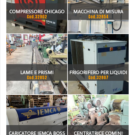
COMPRESSORE CHICAGO
MACCHINA DI MISURA
Cod.32902
Cod.32854
PNEUMATIC CPVS 25
COORD TR25 S
PORTATA VARIABILE
LAME E PRISMI
FRIGORIFERO PER LIQUIDI
Cod.32852
Cod.32807
CHILLER MTA
CARICATORE IEMCA BOSS
CENTRATRICE COMINI