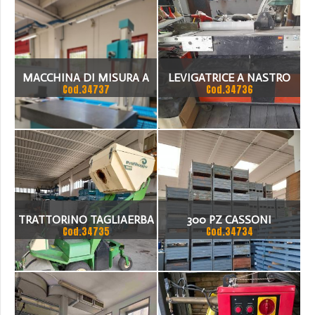
MACCHINA DI MISURA A
LEVIGATRICE A NASTRO
Cod.34737
Cod.34736
COORDINATE (CMM) A
FINTEC
PONTE MOBILE
TRATTORINO TAGLIAERBA
300 PZ CASSONI
Cod.34735
Cod.34734
AMAZONE CON
RACCOGLITORE D'ERBA