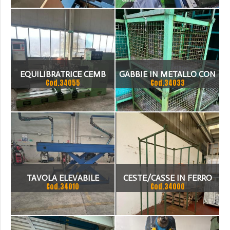
EQUILIBRATRICE CEMB
GABBIE IN METALLO CON
Cod.34055
Cod.34033
ZD300
BASE 0 X 70 CM E H 80 -
INTERNE 87 X 67 X 59 SU
TRE LATI /48 LATO
RIBASSATO X ACCESSO – 44
KG
TAVOLA ELEVABILE
CESTE/CASSE IN FERRO
Cod.34010
Cod.34000
IDRAULICA PORTATA 5000
KG