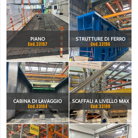
PIANO
STRUTTURE DI FERRO
Cod.33197
Cod.33196
LAVORATO
CABINA DI LAVAGGIO
SCAFFALI A LIVELLO MAX
Cod.33194
Cod.33190
PER LIVELLO 3500 KG