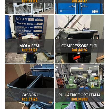
Cod.34164
Cod.34142
MOLA FEMI
COMPRESSORE ELGI
Cod.34127
Cod.34126
CASSONI
RULLATRICE ORT ITALIA
Cod.34125
Cod.34083
RP100