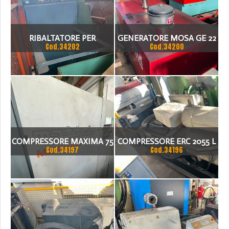
RIBALTATORE PER
GENERATORE MOSA GE 22
Cod.34202
Cod.34200
MINUTERIE CIRCA 8/10
VSX
COMPRESSORE MAXIMA 75
COMPRESSORE ERC 2055 L
Cod.34197
Cod.34196