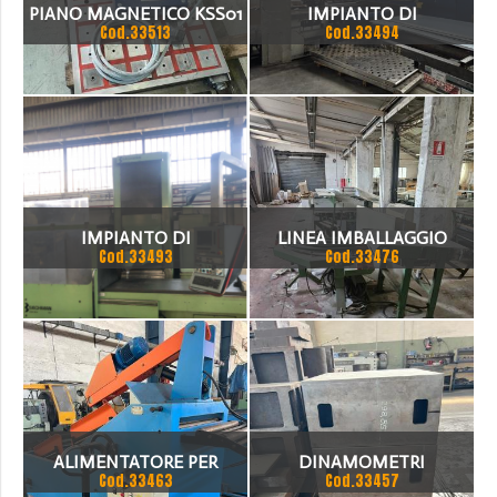
PIANO MAGNETICO KSS01
IMPIANTO DI
Cod.33513
Cod.33494
PUNZONATIRA TRUMPF -
TRUMATIC TC 260
3000X1250
IMPIANTO DI
LINEA IMBALLAGGIO
Cod.33493
Cod.33476
PUNZONATURA TRUMPF
TRUMATIC TC 260
3000X1250
ALIMENTATORE PER
DINAMOMETRI
Cod.33463
Cod.33457