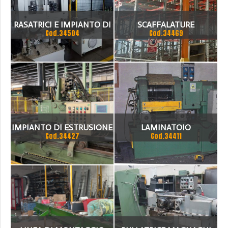
RASATRICI E IMPIANTO DI
SCAFFALATURE
Cod.34504
Cod.34469
LAVAGGIO
IMPIANTO DI ESTRUSIONE
LAMINATOIO
Cod.34427
Cod.34411
ALLUMINIO