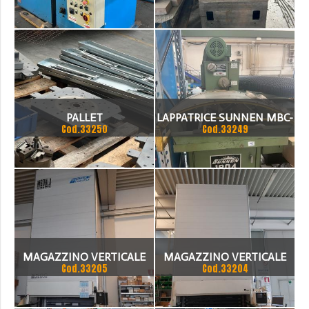
PRESSA IRON CM 55
PALLET
LAPPATRICE SUNNEN MBC-
Cod.33250
Cod.33249
1804
MAGAZZINO VERTICALE
MAGAZZINO VERTICALE
Cod.33205
Cod.33204
MODULA
CMA