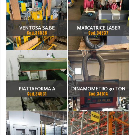
VENTOSA SA.BE
MARCATRICE LASER
Cod.34538
Cod.34537
WORKSTATION
PIATTAFORMA A
DINAMOMETRO 30 TON
Cod.34531
Cod.34514
PANTOGRAFO MARCA RINO
TULLIS PER CARICO/
SCARICO