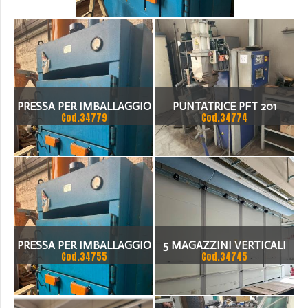
PRESSA PER IMBALLAGGIO
PUNTATRICE PFT 201
Cod.34779
Cod.34774
PRESSA PER IMBALLAGGIO
5 MAGAZZINI VERTICALI
Cod.34755
Cod.34745
ALBA PRESSE
AUTOMATICI KARDEX
SHUTTLE,