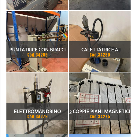
PUNTATRICE CON BRACCI
CALETTATRICE A
Cod.34289
Cod.34280
DA 2 METRI PER FERRO
INDUZIONE
ELETTROMAGNETICA DA
DIAM 4 MM A DIAM 32 MM
POWER CLAMP
ELETTROMANDRINO
3 COPPIE PIANI MAGNETICI
Cod.34279
Cod.34275
NAKANISHI DA 0 A 50.000
PERMANENTI
GIRI CON ATTACCO HSK 63
TECNOMAGNETE CON