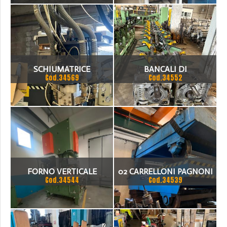
SCHIUMATRICE
BANCALI DI
Cod.34569
Cod.34552
CARICO/SCARICO ADATTI A
BARRE DA 3 FINO A 7
METRI.
FORNO VERTICALE
02 CARRELLONI PAGNONI
Cod.34544
Cod.34539
SU RUOTE DA TRENO