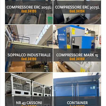
COMPRESSORE ERC 2055L
COMPRESSORE ERC 3075L
Cod.34195
Cod.34194
SOPPALCO INDUSTRIALE
COMPRESSORE MARK 15
Cod.34190
Cod.34184
9500X12000X4000H
CON ESSICATORE ZERO
ORE
NR 43 CASSONI
CONTAINER