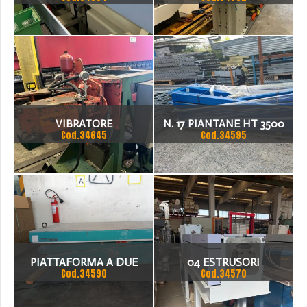
342
VIBRATORE
N. 17 PIANTANE HT 3500
Cod.34645
Cod.34595
PIATTAFORMA A DUE
04 ESTRUSORI
Cod.34590
Cod.34570
PANTOGRAFI
BBENGINEERING