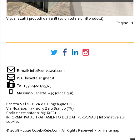
TON 12 PEZZI DA 8500MM
LARGHEZZA 260MM
Visualizzati i prodotti da
1
a
18
(su un totale di
18
prodotti)
Pagine :
1
E-mail:
info@benettasrl.com
PEC:
benetta.srl@pec.it
Tel:
+39 0422 1725325
Massimo Benetta: +39
(clicca qui)
.
Benetta S.r.l.s - P.IVA e C.F: 05276980264
Via Noalese, 39 - 31059 Zero Branco (TV)
Codice destinatario: M5UXCR1
INFORMATIVA AL TRATTAMENTO DEI DATI PERSONALI
|
Informativa sui
cookies
© 2008 - 2026
CoseDiRete.Com
. All Rights Reserved -
xml sitemap