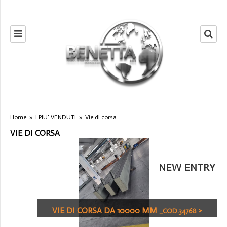
Home
»
I PIU' VENDUTI
»
Vie di corsa
VIE DI CORSA
NEW ENTRY
VIE DI CORSA DA 10000 MM
>
_COD.34768