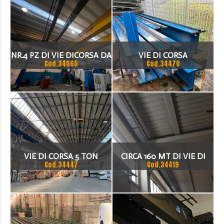
NR.4 PZ DI VIE DICORSA DA
VIE DI CORSA
Cod.34565
Cod.34470
12000MM
VIE DI CORSA 5 TON
CIRCA 160 MT DI VIE DI
Cod.34447
Cod.34419
CORSA H35 LUNGHEZZA 10
MT