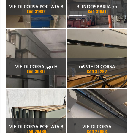
VIE DI CORSA PORTATA 8
BLINDOSBARRA 70
Cod.31986
Cod.31941
TN
AMPERE
VIE DI CORSA 530 H
06 VIE DI CORSA
Cod.30813
Cod.30282
COMPRESO QUADRO 30X
40 , 250 LARGHEZZA
BANDA
VIE DI CORSA PORTATA 8
VIE DI CORSA
Cod.29480
Cod.28996