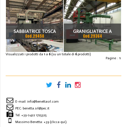
REVISIONATA MARCA
FISCHER – DISA (
GERMANY )
SABBIATRICE TOSCA
GRANIGLIATRICE A
Cod.29450
Cod.29364
2500MM
RULLIERA PROMECO TIPO
TB 360
Visualizzati i prodotti da
1
a
6
(su un totale di
6
prodotti)
Pagine :
1
E-mail:
info@benettasrl.com
PEC:
benetta.srl@pec.it
Tel:
+39 0422 1725325
Massimo Benetta: +39
(clicca qui)
.