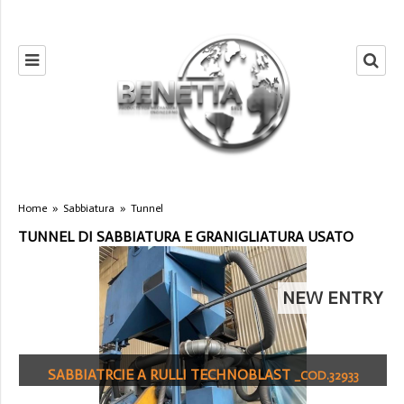
Home
»
Sabbiatura
»
Tunnel
TUNNEL DI SABBIATURA E GRANIGLIATURA USATO
NEW ENTRY
SABBIATRCIE A RULLI TECHNOBLAST
_COD.32933