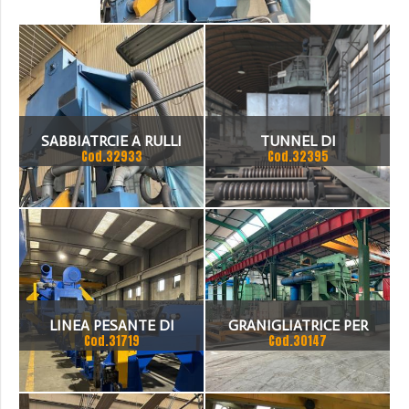
>
SABBIATRCIE A RULLI
TUNNEL DI
Cod.32933
Cod.32395
TECHNOBLAST
GRANIGLIATURA A
PASSAGGIO A RULLI,
MARCA BANFI MODELLO
1200 X 300 - 4 TURBINE
”USATA-REVISIONATA”
LINEA PESANTE DI
GRANIGLIATRICE PER
Cod.31719
Cod.30147
GRANIGLIATURA MULTI
LAMIERE O.M.S.G. E
BARRE AUTOMATICA
CARPENTERIE METALLICHE