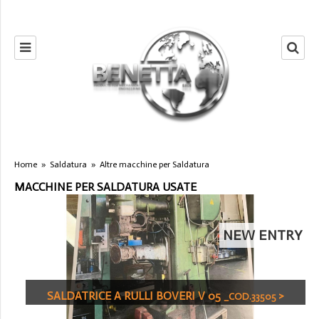
Home
»
Saldatura
»
Altre macchine per Saldatura
MACCHINE PER SALDATURA USATE
NEW ENTRY
SALDATRICE A RULLI BOVERI V 05
>
_COD.33505