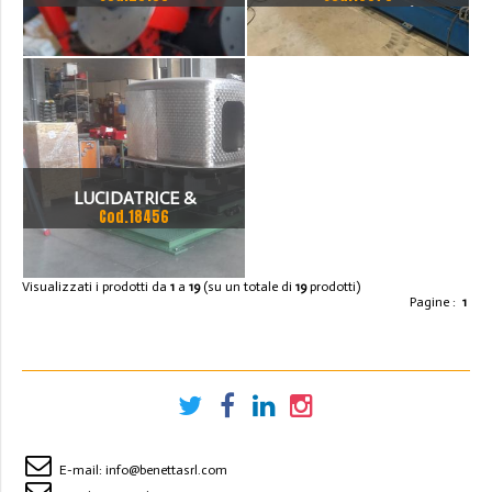
SALDATURA TESTA/TESTA
CON PRECEDIMENTO TIG
LUCIDATRICE &
Cod.18456
SATINATRICE AUTOMATICA
PER SERBATOI
Visualizzati i prodotti da
1
a
19
(su un totale di
19
prodotti)
Pagine :
1
E-mail:
info@benettasrl.com