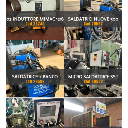
02 INDUTTORE MIMAC 1218
SALDATRICI NUOVE 500
Cod.29745
Cod.29597
​ COMPLETO DL EUROCOLD
AMPERE LEVICOM BLUIE
WELD BEST TIG 422
INVERTER
SALDATRICE + BANCO
MICRO SALDATRICE SST
Cod.29596
Cod.29502
ASPIRATO FROLLI E ROBOT
LASE ONE
CARPANO EQUIPMENT