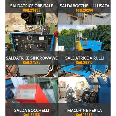
SALDATRICE ORBITALE
SALDABOCCHELLLI USATA
Cod.29493
Cod.28258
GIOTTO MAUS MV 270 D
SENZA GENERATORE €1500
SALDATRICE SINCROWAWE
SALDATRICE A RULLI
Cod.27525
Cod.26215
300 P
SALDA BOCCHELLI
MACCHINE PER LA
Cod.25166
Cod.18576