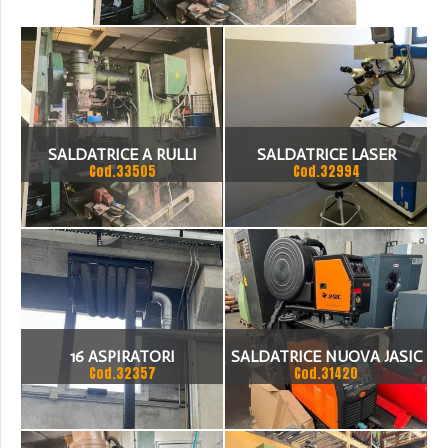
SALDATRICE A RULLI
SALDATRICE LASER
Cod.33505
Cod.32994
BOVERI V 05
TAUMAC TWA 300
SORGENTE A FIBRA
16 ASPIRATORI
SALDATRICE NUOVA JASIC
Cod.32357
Cod.31420