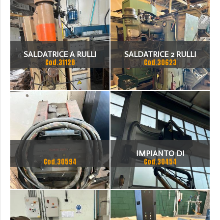
SALDATRICE A RULLI
SALDATRICE 2 RULLI
Cod.31128
Cod.30623
BOVERI
IMPIANTO DI
Cod.30594
Cod.30454
ASPIRAZIONE SEMINUOVO
DALP PETH