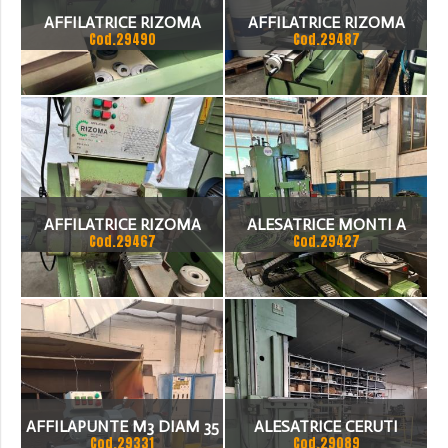
AFFILATRICE RIZOMA
AFFILATRICE RIZOMA
2000 ATTRE
Cod.29490
Cod.29487
R500S
R500S
AFFILATRICE RIZOMA
ALESATRICE MONTI A
Cod.29467
Cod.29427
R500S
CNCN
AFFILAPUNTE M3 DIAM 35
ALESATRICE CERUTI
Cod.29331
Cod.29089