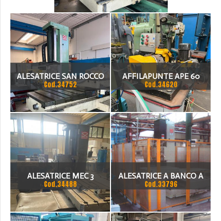
ALESATRICE SAN ROCCO
AFFILAPUNTE APE 60
Cod.34752
Cod.34620
ALESATRICE MEC 3
ALESATRICE A BANCO A
Cod.34488
Cod.33796
FISSO A CNC ECS 2401