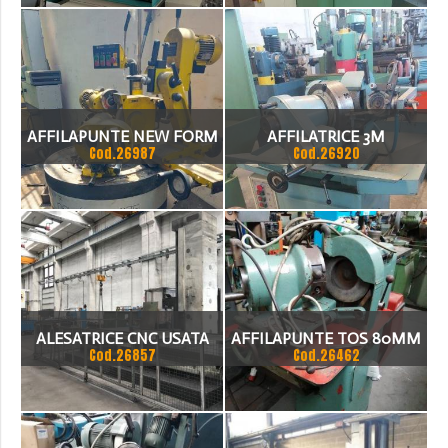
RICONDIZIONARE A
NORMA
AFFILAPUNTE NEW FORM
AFFILATRICE 3M
Cod.26987
Cod.26920
275
ALESATRICE CNC USATA
AFFILAPUNTE TOS 80MM
Cod.26857
Cod.26462
MARCA "TOS" MODELLO
HBM 130 MARCHIATA CE,
MANDRINO 37KW