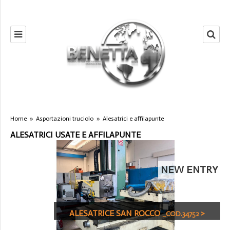
Home
»
Asportazioni truciolo
»
Alesatrici e affilapunte
ALESATRICI USATE E AFFILAPUNTE
NEW ENTRY
ALESATRICE SAN ROCCO
>
_COD.34752