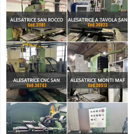
ALESATRICE SAN ROCCO
ALESATRICE A TAVOLA SAN
Cod.31181
Cod.30823
MEC 80 B
ROCCO MEC 3
ALESATRICE CNC SAN
ALESATRICE MONTI MAF
Cod.30743
Cod.30513
ROCCO MOD.MEC 4
50 USATA FUNZIONANTE
MANDRINO DIAM. 100
SENZA TAVOLA
CORSA TRASVERSALE 1700
CORSA VERTICALE 1300
CORSA LONGITUDINALE