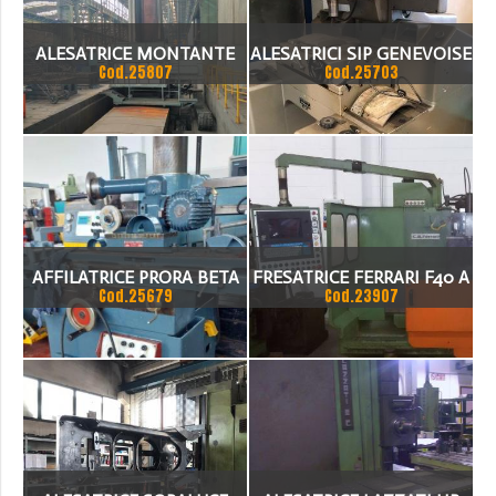
ALESATRICE MONTANTE
ALESATRICI SIP GENEVOISE
Cod.25807
Cod.25703
MOBILE SKODA 200 CNC
CORSA VERTICALE 5.000
MM
AFFILATRICE PRORA BETA
FRESATRICE FERRARI F40 A
Cod.25679
Cod.23907
CNC