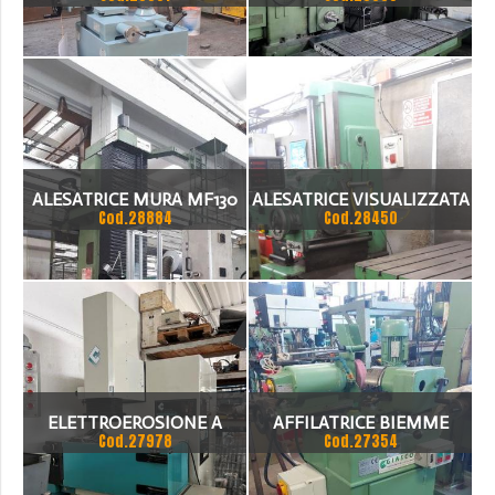
ALESATRICE MURA MF130
ALESATRICE VISUALIZZATA
Cod.28884
Cod.28450
ELETTROEROSIONE A
AFFILATRICE BIEMME
Cod.27978
Cod.27354
TUFFO DA