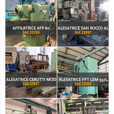
AFFILATRICE AFP 80
ALESATRICE SAN ROCCO AL
Cod.33296
Cod.32497
63
ALESATRICE CERUTTI MOD
ALESATRICE FPT LEM 937L
Cod.31847
Cod.31364
ABC 75