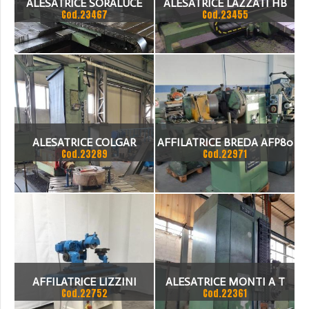
ALESATRICE SORALUCE
ALESATRICE LAZZATI HB
Cod.23467
Cod.23455
RETROFITTATA CON
110 CON CN ECS 2101
PROGRAMMA SELCA,
ATTACCHI ISO 40 TAVOLA
GIREVOLE CONTROLLATA
ASSE X = 3.500
ALESATRICE COLGAR
AFFILATRICE BREDA AFP80
Cod.23289
Cod.22971
ANNO '89
AFFILATRICE LIZZINI
ALESATRICE MONTI A T
Cod.22752
Cod.22361
MODELLO AT 127 CNC