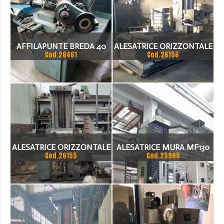
AFFILAPUNTE BREDA 40
ALESATRICE ORIZZONTALE
Cod.26461
Cod.26156
MONTI
ALESATRICE ORIZZONTALE
ALESATRICE MURA MF130
Cod.26155
Cod.25985
PAMA
2417 CON CONTROLLO
SIEMENS 840C