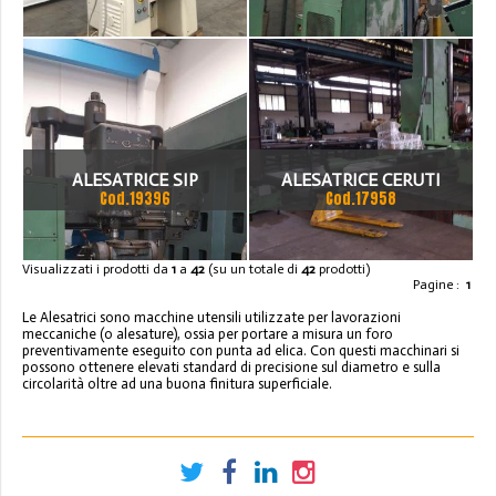
SELCA 1200
ALESATRICE SIP
ALESATRICE CERUTI
Cod.19396
Cod.17958
GENEVOISE HYDROPTIC 6
CERMATIC 100L CON
TAVOLA CERUTI CG 160
Visualizzati i prodotti da
1
a
42
(su un totale di
42
prodotti)
Pagine :
1
CON ACCESSORI
Le Alesatrici sono macchine utensili utilizzate per lavorazioni
meccaniche (o alesature), ossia per portare a misura un foro
preventivamente eseguito con punta ad elica. Con questi macchinari si
possono ottenere elevati standard di precisione sul diametro e sulla
circolarità oltre ad una buona finitura superficiale.