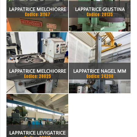
LAPPATRICE MELCHIORRE
LAPPATRICE GIUSTINA
Codice: 31167
Codice: 28135
SP3 800 E
LAPPATRICE MELCHIORRE
LAPPATRICE NAGEL MM
Codice: 28025
Codice: 24290
3800
LAPPATRICE LEVIGATRICE