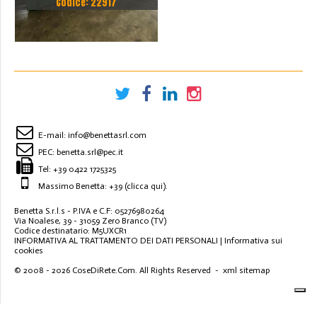
Codice: 22917
10000MM X 300MM
E-mail:
info@benettasrl.com
PEC:
benetta.srl@pec.it
Tel:
+39 0422 1725325
Massimo Benetta: +39
(clicca qui)
.
Benetta S.r.l.s - P.IVA e C.F: 05276980264
Via Noalese, 39 - 31059 Zero Branco (TV)
Codice destinatario: M5UXCR1
INFORMATIVA AL TRATTAMENTO DEI DATI PERSONALI
|
Informativa sui
cookies
© 2008 - 2026
CoseDiRete.Com
. All Rights Reserved -
xml sitemap