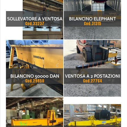
SOLLEVATORE A VENTOSA
BILANCINO ELEPHANT
Cod.33237
Cod.31315
EBERLE
NUOVO PORTATA 2000 KG
BILANCINO 50000 DAN
VENTOSA A 2 POSTAZIONI
Cod.29850
Cod.27764
PNEUMATICHE
LUNGHEZZA MAX 2500