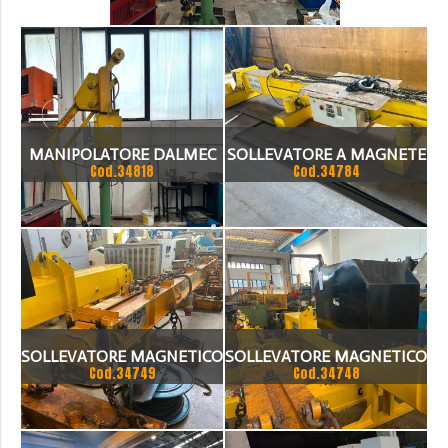
MANIPOLATORE DALMEC
SOLLEVATORE A MAGNETE
Cod.34818
Cod.34784
PRC
SPD PORTATA 8000 KG
SOLLEVATORE MAGNETICO
SOLLEVATORE MAGNETICO
Cod.34749
Cod.34748
SGM PORTATA 15 TON
GAUSSMAGNETI 12 TON