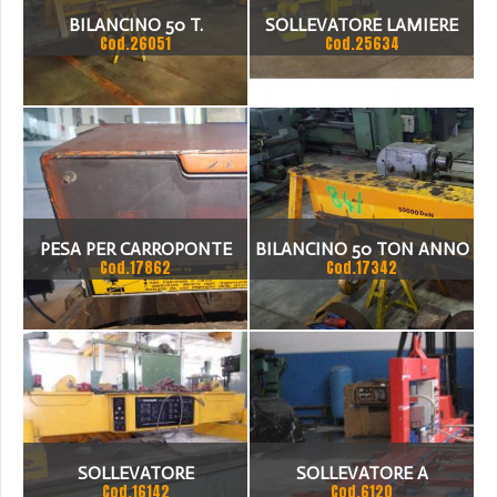
BILANCINO 50 T.
SOLLEVATORE LAMIERE
Cod.26051
Cod.25634
PORTATA 10 TON GAUSS
LAMIERE ANNO 2008
PESA PER CARROPONTE
BILANCINO 50 TON ANNO
Cod.17862
Cod.17342
DIGITALE
2007 REGOLABILE
SOLLEVATORE
SOLLEVATORE A
Cod.16142
Cod.6120