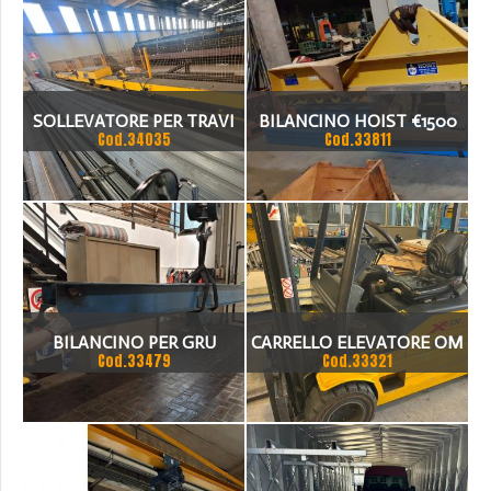
SOLLEVATORE PER TRAVI
BILANCINO HOIST €1500
Cod.34035
Cod.33811
TECNOMAGNETE PORTATA
750 KG
BILANCINO PER GRU
CARRELLO ELEVATORE OM
Cod.33479
Cod.33321
MARTE
XE 20