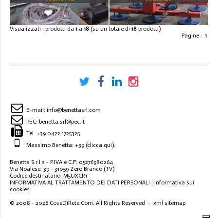
TECNOMAGNETE
DEPRESSIONE EBERLE
MODELLO EP 40/21.
Visualizzati i prodotti da
1
a
18
(su un totale di
18
prodotti)
Pagine :
1
E-mail:
info@benettasrl.com
PEC:
benetta.srl@pec.it
Tel:
+39 0422 1725325
Massimo Benetta: +39
(clicca qui)
.
Benetta S.r.l.s - P.IVA e C.F: 05276980264
Via Noalese, 39 - 31059 Zero Branco (TV)
Codice destinatario: M5UXCR1
INFORMATIVA AL TRATTAMENTO DEI DATI PERSONALI
|
Informativa sui
cookies
© 2008 - 2026
CoseDiRete.Com
. All Rights Reserved -
xml sitemap