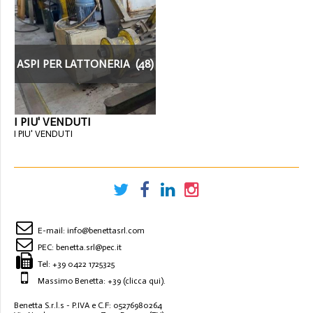
ASPI PER LATTONERIA (48)
I PIU' VENDUTI
I PIU' VENDUTI
E-mail:
info@benettasrl.com
PEC:
benetta.srl@pec.it
Tel:
+39 0422 1725325
Massimo Benetta: +39
(clicca qui)
.
Benetta S.r.l.s - P.IVA e C.F: 05276980264