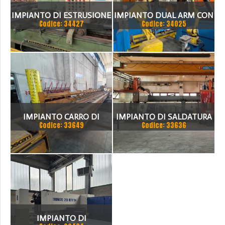
IMPIANTO DI ESTRUSIONE
IMPIANTO DUAL ARM CON
Codice: 34427
Codice: 34025
ALLUMINIO
ROBOT FANIC
IMPIANTO CARRO DI
IMPIANTO DI SALDATURA
Codice: 33649
Codice: 33636
TAGLIO
ROBOTIZZATO CON
BINARIO UNICO,
COMPOSTO DA ROBOT DI
SALDATURA MARCA ABB,
IMPIANTO DI