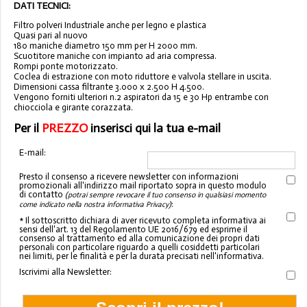
DATI TECNICI:
Filtro polveri Industriale anche per legno e plastica
Quasi pari al nuovo
180 maniche diametro 150 mm per H 2000 mm.
Scuotitore maniche con impianto ad aria compressa.
Rompi ponte motorizzato.
Coclea di estrazione con moto riduttore e valvola stellare in uscita.
Dimensioni cassa filtrante 3.000 x 2.500 H 4.500.
Vengono forniti ulteriori n.2 aspiratori da 15 e 30 Hp entrambe con
chiocciola e girante corazzata.
Per il
PREZZO
inserisci qui la tua e-mail
E-mail:
Presto il consenso a ricevere newsletter con informazioni
promozionali all'indirizzo mail riportato sopra in questo modulo
di contatto
(potrai sempre revocare il tuo consenso in qualsiasi momento
:
come indicato nella nostra informativa Privacy)
* Il sottoscritto dichiara di aver ricevuto completa informativa ai
sensi dell'art. 13 del Regolamento UE 2016/679 ed esprime il
consenso al trattamento ed alla comunicazione dei propri dati
personali con particolare riguardo a quelli cosiddetti particolari
nei limiti, per le finalità e per la durata precisati nell'informativa.
Iscrivimi alla Newsletter: