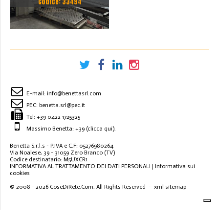
Codice: 33494
PUNZONATIRA TRUMPF -
TRUMATIC TC 260
3000X1250
E-mail:
info@benettasrl.com
PEC:
benetta.srl@pec.it
Tel:
+39 0422 1725325
Massimo Benetta: +39
(clicca qui)
.
Benetta S.r.l.s - P.IVA e C.F: 05276980264
Via Noalese, 39 - 31059 Zero Branco (TV)
Codice destinatario: M5UXCR1
INFORMATIVA AL TRATTAMENTO DEI DATI PERSONALI
|
Informativa sui
cookies
© 2008 - 2026
CoseDiRete.Com
. All Rights Reserved -
xml sitemap