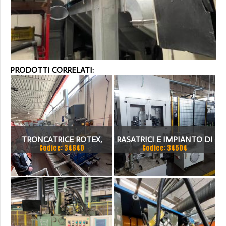
PRODOTTI CORRELATI:
TRONCATRICE ROTEX,
RASATRICI E IMPIANTO DI
Codice: 34640
Codice: 34504
COMPLETA DI IMPIANTO
LAVAGGIO
DI ASPIRAZIONE INDEST