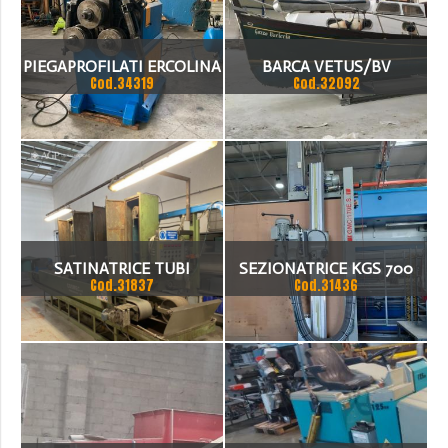
PIEGAPROFILATI ERCOLINA
BARCA VETUS/BV
Cod.34319
Cod.32092
SATINATRICE TUBI
SEZIONATRICE KGS 700
Cod.31837
Cod.31436
GMC 170