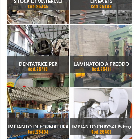
STOCK DI MATERIALI
LINEA 810
Cod.25445
Cod.25443
DENTATRICE PER
LAMINATOIO A FREDDO
Cod.25418
Cod.25411
CREMAGLIERE LUNGHEZZA
MINO PER BARRE PIATTE
2000MM
IMPIANTO DI FORMATURA
IMPIANTO CHRYSALIS F117
Cod.25404
Cod.25401
E ACCOPPIAMENTO
PER LA PRODUZIONE DI