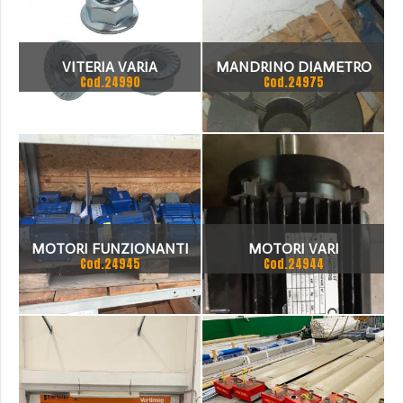
VITERIA VARIA
MANDRINO DIAMETRO
Cod.24990
Cod.24975
400
MOTORI FUNZIONANTI
MOTORI VARI
Cod.24945
Cod.24944