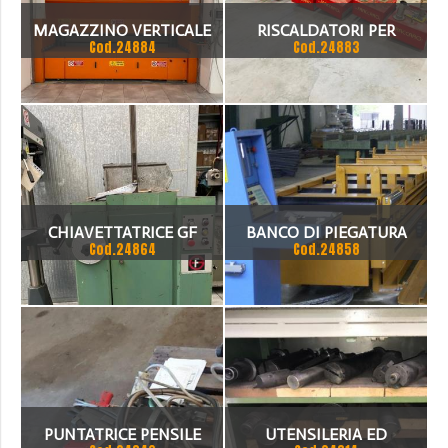
MAGAZZINO VERTICALE
RISCALDATORI PER
Cod.24884
Cod.24883
CAPANNONE
CHIAVETTATRICE GF
BANCO DI PIEGATURA
Cod.24864
Cod.24858
AUTOMATICO
PUNTATRICE PENSILE
UTENSILERIA ED