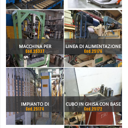
STAFFE
MASCHERINE
MACCHINA PER
LINEA DI ALIMENTAZIONE
Cod.25337
Cod.25176
STRUSIONE PER
TRANSFERT INDUSTRIES
REALIZZARE ACCORDI A T
90 GRADI PER CANNE
FUMARIE
IMPIANTO DI
CUBO IN GHISA CON BASE
Cod.25174
Cod.25172
VERNICIATURA
FINITA 350X630 GERARDI
53A 180