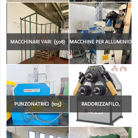
MACCHINARI VARI (508)
MACCHINE PER ALLUMINIO
(16)
PUNZONATRICI (105)
RADDRIZZAFILO,
PIEGAFILO (19)