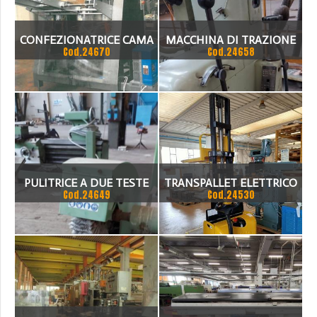
CONFEZIONATRICE CAMA
MACCHINA DI TRAZIONE
Cod.24670
Cod.24658
PULITRICE A DUE TESTE
TRANSPALLET ELETTRICO
Cod.24649
Cod.24530
RODITOR
YALE MS10E-2860