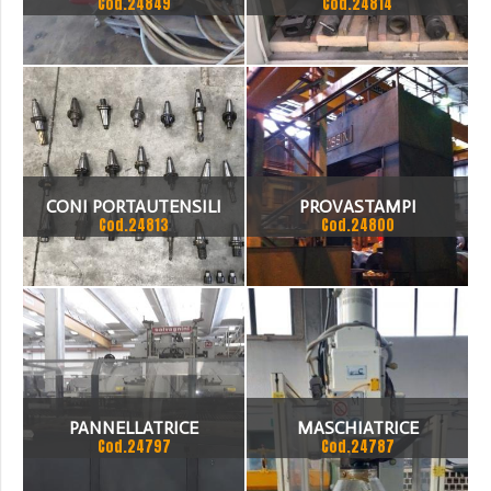
Cod.24849
Cod.24814
ATTREZZATURA VARIA DA
FRESATURA ISO 50
CONI PORTAUTENSILI
PROVASTAMPI
Cod.24813
Cod.24800
MANDRINI DIN 69871
PANNELLATRICE
MASCHIATRICE
Cod.24797
Cod.24787
SALVAGNINI