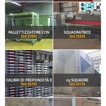
PALLETTIZZATORE CON
SQUADRATRICE
Cod.25884
Cod.25834
PELABILE
ORIZZONTALE CNC PER
TERMORESTRINGENTE
LEGNO E PLEXIGLASS
CALIBRI DI PROFONDITÀ E
03 SQUADRE
Cod.25782
Cod.25739
TAMPONI