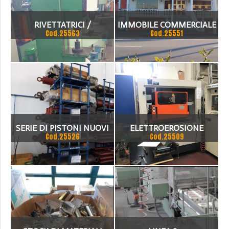
RIVETTATRICI /
IMMOBILE COMMERCIALE
Cod.25563
Cod.25551
SPALMATRICI
CON APPARTAMENTO
NEGOZIO E MAGAZZINO
FRONTE STRADA
SERIE DI PISTONI NUOVI
ELETTROEROSIONE
Cod.25526
Cod.25509
DI VARIE MISURE
CHARMILLES ROBOFORM
20