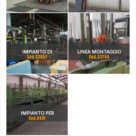
AUTOMATICO
IMPIANTO DI
LINEA MONTAGGIO
Cod.23867
Cod.23704
SALDOBRASATURA
(PARZIALE) SCALDABAGNI
IMPIANTO PER
Cod.8410
SCHIUMATURA PANNELLLI
SANDWICH IN