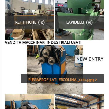
RETTIFICHE (117)
LAPIDELLI (36)
VENDITA MACCHINARI INDUSTRIALI USATI
NEW ENTRY
PIEGAPROFILATI ERCOLINA
>
_COD.34319