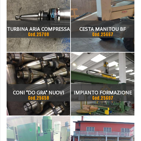
TURBINA ARIA COMPRESSA
CESTA MANITOU BF
Cod.25708
Cod.25667
ISO 40 DIN 69871
CONI "DO GRA" NUOVI
IMPIANTO FORMAZIONE
Cod.25658
Cod.25607
PACCHI BOBINE CON
REGGIATURA MANUALE
RIZZI