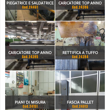
PIEGATRICE E SALDATRICE
CARICATORE TOP ANNO
Cod.24461
Cod.24386
A ONDA
2007
CARICATORE TOP ANNO
RETTIFICA A TUFFO
Cod.24385
Cod.24384
2013
MONZESI
PIANI DI MISURA
FASCIA PALLET
Cod.24151
Cod.24013