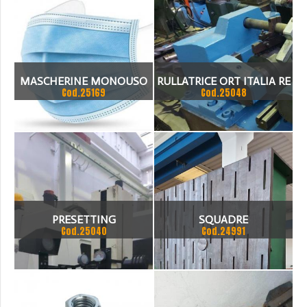
MASCHERINE MONOUSO
RULLATRICE ORT ITALIA RE
Cod.25169
Cod.25048
CHIRURGICHE E FFP2
12
PRESETTING
SQUADRE
Cod.25040
Cod.24991