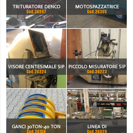
TRITURATORE DENCO
MOTOSPAZZATRICE
Cod.30247
Cod.26305
PLAN 2000
DIESEL DK 125
VISORE CENTESIMALE SIP
PICCOLO MISURATORE SIP
Cod.26224
Cod.26223
GANCI 30TON-40 TON
LINEA DI
Cod.26158
Cod.26029