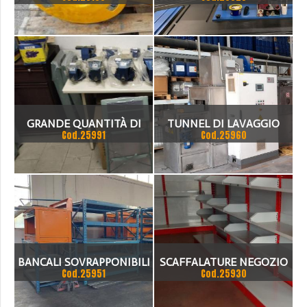
MOVIMENTAZIONE
PRODOTTI AD ANELLO,
MARCA PRODEL
GRANDE QUANTITÀ DI
TUNNEL DI LAVAGGIO
Cod.25991
Cod.25960
MORSE NUOVE
TECNOFIRMA
BANCALI SOVRAPPONIBILI
SCAFFALATURE NEGOZIO
Cod.25951
Cod.25930
E CASSETTIERE