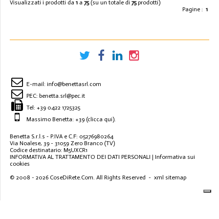
Visualizzati i prodotti da
1
a
75
(su un totale di
75
prodotti)
Pagine :
1
DISCONTINUO
E-mail:
info@benettasrl.com
PEC:
benetta.srl@pec.it
Tel:
+39 0422 1725325
Massimo Benetta: +39
(clicca qui)
.
Benetta S.r.l.s - P.IVA e C.F: 05276980264
Via Noalese, 39 - 31059 Zero Branco (TV)
Codice destinatario: M5UXCR1
INFORMATIVA AL TRATTAMENTO DEI DATI PERSONALI
|
Informativa sui
cookies
© 2008 - 2026
CoseDiRete.Com
. All Rights Reserved -
xml sitemap