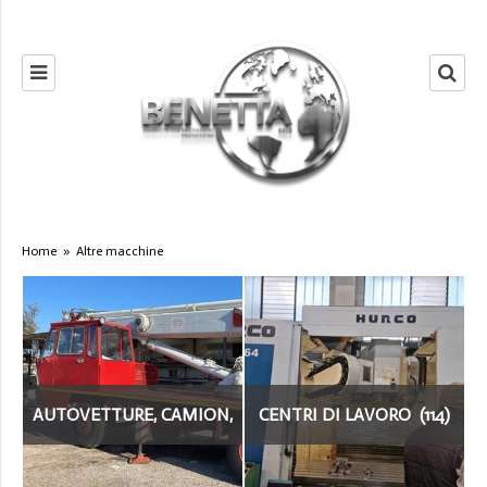
Home
»
Altre macchine
AUTOVETTURE, CAMION,
CENTRI DI LAVORO (114)
FURGONI (4)