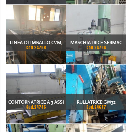
LINEA DI IMBALLO CVM,
MASCHIATRICE SERMAC
Cod.24786
Cod.24784
TYPE PACKIT/300 PER
MR 16
ARREDO CASA
CONTORNATRICE A 3 ASSI
RULLATRICE GW32
Cod.24746
Cod.24677