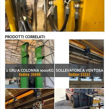
PRODOTTI CORRELATI:
2 GRU A COLONNA 1000KG
SOLLEVATORE A VENTOSA
Codice: 34680
Codice: 33237
+ VENTOSA
EBERLE