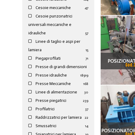
MOTOR
Cesoie meccaniche
47
Cesoie punzonatrici
universali meccaniche e
idrauliche
57
Linee di taglio e aspi per
lamiera
15
Piegaprofilati
71
POSIZIONAT
Cod.
Presse di grandi dimensioni
PASSERINI D
Presse idrauliche
189
19
ALBERI DA 60
Presse Meccaniche
168
Linee di alimentazione
400,CON FAS
30
Presse piegatrici
239
Profilatrici
37
Raddrizzatrici per lamiera
22
Smussatrici
14
POSIZIONATORI
Cod.
Spianatrici per lamiera
19