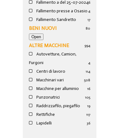
Fallimento a del 25-07-2024
6
Fallimento presse a Osasio
4
Fallimento Sandretto
17
BENI NUOVI
80
ALTRE MACCHINE
994
Autovetture, Camion,
Furgoni
4
Centri di lavoro
114
Macchinari vari
508
Macchine per alluminio
16
Punzonatrici
105
Raddrizzafilo, piegafilo
19
Rettifiche
117
Lapidelli
36