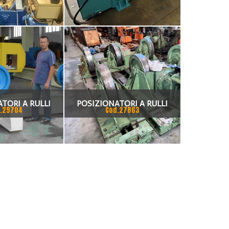
RIZZATO
FOLLE E MOTORIZZATO / IDLE
AND MOTORIZED ROLLER
POSITIONERS PORTATA CIRCA
100 TON
TORI A RULLI
POSIZIONATORI A RULLI
.29704
Cod.27863
200 TON
FOLLE E MOTORIZZATO