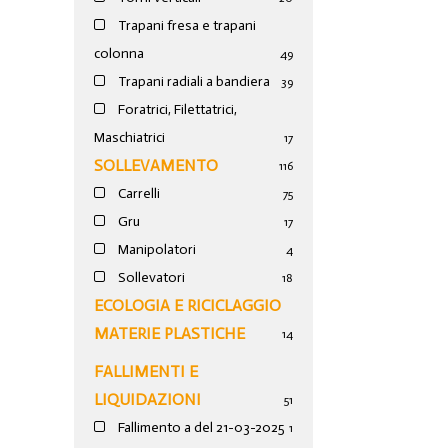
Trapani fresa e trapani
colonna
49
Trapani radiali a bandiera
39
Foratrici, Filettatrici,
Maschiatrici
17
SOLLEVAMENTO
116
Carrelli
75
Gru
17
Manipolatori
4
Sollevatori
18
ECOLOGIA E RICICLAGGIO
MATERIE PLASTICHE
14
FALLIMENTI E
LIQUIDAZIONI
51
Fallimento a del 21-03-2025
1