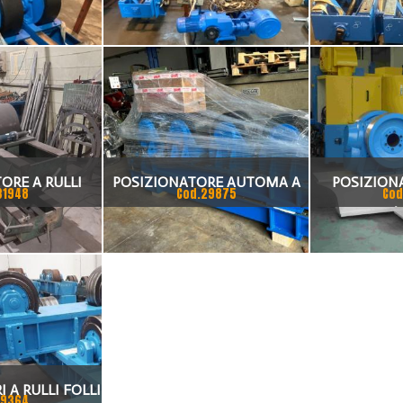
IZZATO
MOTORIZZATO
MOTO
ORE A RULLI
POSIZIONATORE AUTOMA A
POSIZIONA
31948
Cod.29875
Cod
A 20 TON CE.
RULLI NUOVO 60 TON
150/
 MM,RUOTE DA
CIA DA 220MM
 A RULLI FOLLI
19364