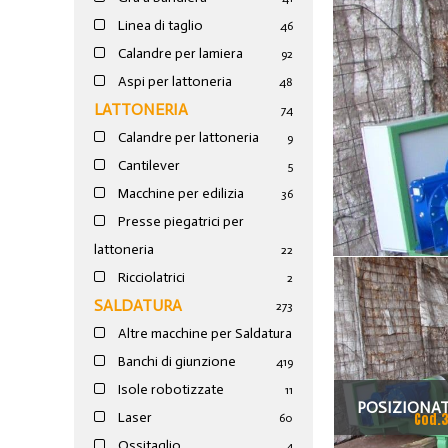
Linea di taglio
46
Calandre per lamiera
92
Aspi per lattoneria
48
LATTONERIA
74
Calandre per lattoneria
9
Cantilever
5
Macchine per edilizia
36
Presse piegatrici per
lattoneria
22
Ricciolatrici
2
SALDATURA
273
Altre macchine per Saldatura
Banchi di giunzione
4
19
Isole robotizzate
11
POSIZIONAT
Laser
Cod.
60
FOLLE E MOT
Ossitaglio
4