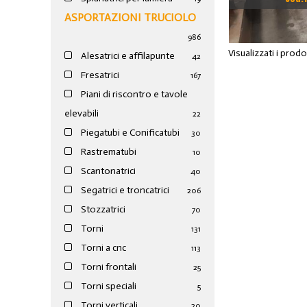
PORTATA CIR
ASPORTAZIONI TRUCIOLO
986
Visualizzati i prod
Alesatrici e affilapunte
42
Fresatrici
167
Piani di riscontro e tavole
elevabili
22
Piegatubi e Conificatubi
30
Rastrematubi
10
Scantonatrici
40
Segatrici e troncatrici
206
Stozzatrici
70
Torni
131
Torni a cnc
113
Torni frontali
25
Torni speciali
5
Torni verticali
20