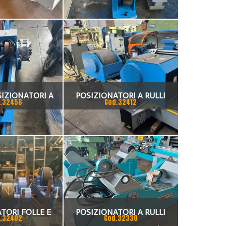
SIZIONATORI A
POSIZIONATORI A RULLI
.32456
Cod.32412
 E MOTORIZZATO
FOLLE
UOVI
TORI FOLLE E
POSIZIONATORI A RULLI
.32402
Cod.32330