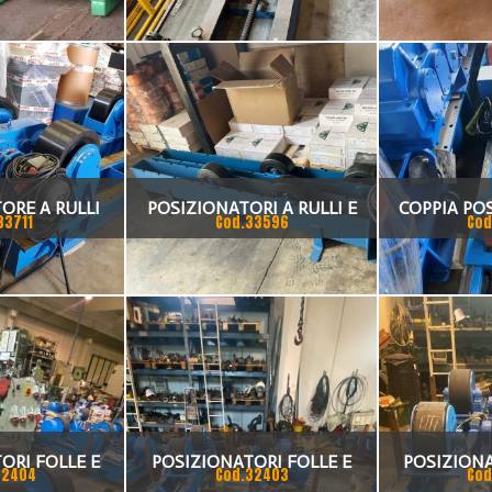
ON
TON
ORE A RULLI
POSIZIONATORI A RULLI E
COPPIA PO
33711
Cod.33596
Cod
TO 60 TON
MOTORIZZATI
RULLI FOLLE
N
ORI FOLLE E
POSIZIONATORI FOLLE E
POSIZIONA
32404
Cod.32403
Cod