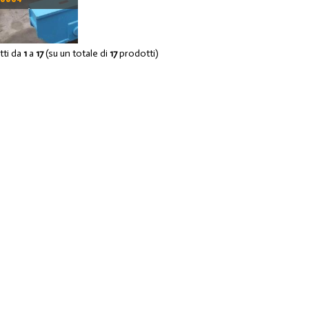
CA 30/40 TON
otti da
1
a
17
(su un totale di
17
prodotti)