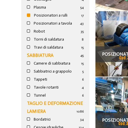
Plasma
54
T
Posizionatori a rulli
17
Posizionatori a tavola
43
Robot
35
Torni di saldatura
8
Travi di saldatura
15
POSIZIONAT
SABBIATURA
45
Cod.
Camere di sabbiatura
MOTORIZZA
15
Sabbiatrici a grappolo
5
Tappeti
6
Tavole rotanti
4
Tunnel
6
TAGLIO E DEFORMAZIONE
LAMIERA
1086
Bordatrici
POSIZIONAT
34
Cod.
Cesoie idrauliche
124