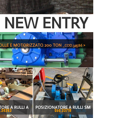
NEW ENTRY
FOLLE E MOTORIZZATO 200 TON
>
_COD.34586
ORE A RULLI A
POSIZIONATORE A RULLI SM
.34263
Cod.33718
RIZZATO SIMAC