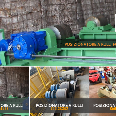
POSIZIONATORE A RULLI 
ORE A RULLI
POSIZIONATORE A RULLI
POSIZIONAT
34586
Cod.34342
Cod
ORIZZATO 200
FORME E MOTORIZZATO 30
FOLLE MOTO