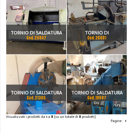
SALDATRICE
TORNIO DI SALDATURA
TORNIO DI
Cod.26847
Cod.26001
PER TUBI CINESE
SMERIGLIATURA CON
SEMINUOVO
POSIZIONATORE A TAVOLA
TORNIO DI SALDATURA
TORNIO DI SALDATURA
Cod.21305
Cod.18587
Visualizzati i prodotti da
1
a
8
(su un totale di
8
prodotti)
Pagine :
1