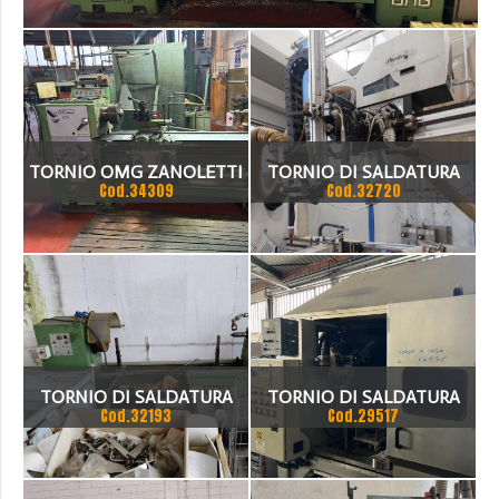
>
_COD.34309
TORNIO OMG ZANOLETTI
TORNIO DI SALDATURA
Cod.34309
Cod.32720
225 X 1500
SEMIAUTOMATICO
TORNIO DI SALDATURA
TORNIO DI SALDATURA
Cod.32193
Cod.29517
MECOME
SITEC ANNO 2000 400MM
ALTEZZA PUNTE CON