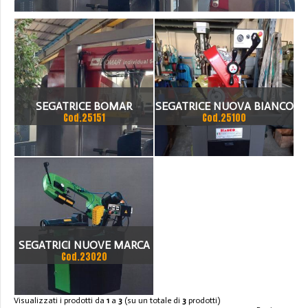
>
_COD.25151
SEGATRICE BOMAR
SEGATRICE NUOVA BIANCO
Cod.25151
Cod.25100
INDIVIDUAL 640.520 GANC
280
SEGATRICI NUOVE MARCA
Cod.23020
DIABOLIKA
Visualizzati i prodotti da
1
a
3
(su un totale di
3
prodotti)