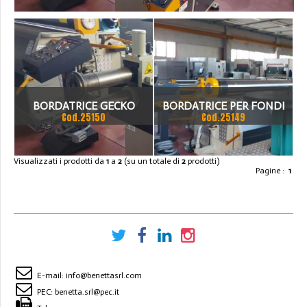
BORDATRICE GECKO
BORDATRICE PER FONDI
Cod.25150
Cod.25149
RING ROLL NUOVA
Visualizzati i prodotti da
1
a
2
(su un totale di
2
prodotti)
Pagine :
1
E-mail:
info@benettasrl.com
PEC:
benetta.srl@pec.it