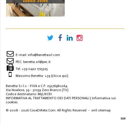
Codice: 34184
CON ESSICATORE ZERO
ORE
E-mail:
info@benettasrl.com
PEC:
benetta.srl@pec.it
Tel:
+39 0422 1725325
Massimo Benetta: +39
(clicca qui)
.
Benetta S.r.l.s - P.IVA e C.F: 05276980264
Via Noalese, 39 - 31059 Zero Branco (TV)
Codice destinatario: M5UXCR1
INFORMATIVA AL TRATTAMENTO DEI DATI PERSONALI
|
Informativa sui
cookies
© 2008 - 2026
CoseDiRete.Com
. All Rights Reserved -
xml sitemap