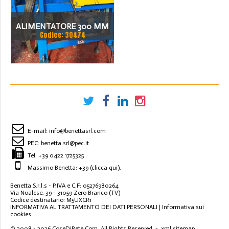
ALIMENTATORE 300 MM
Codice: 30474
E-mail:
info@benettasrl.com
PEC:
benetta.srl@pec.it
Tel:
+39 0422 1725325
Massimo Benetta: +39
(clicca qui)
.
Benetta S.r.l.s - P.IVA e C.F: 05276980264
Via Noalese, 39 - 31059 Zero Branco (TV)
Codice destinatario: M5UXCR1
INFORMATIVA AL TRATTAMENTO DEI DATI PERSONALI
|
Informativa sui
cookies
© 2008 - 2026
CoseDiRete.Com
. All Rights Reserved -
xml sitemap