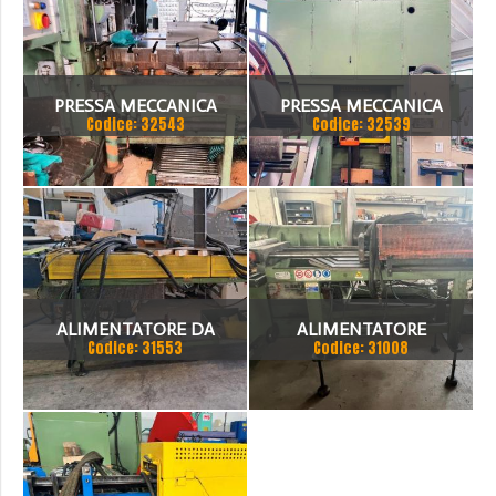
PRESSA MECCANICA
PRESSA MECCANICA
Codice: 32543
Codice: 32539
MANZONI 125 TON CON
INVERNIZZI 120 TON CON
ALIMENTATORE E ASPO
ALIMENTATORE E ASPO
ALIMENTATORE DA
ALIMENTATORE
Codice: 31553
Codice: 31008
500MM
PNEUMATICO IRON ANNO
2002