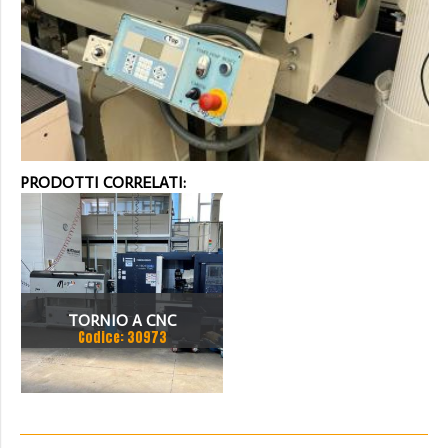
PRODOTTI CORRELATI:
TORNIO A CNC
Codice: 30973
HWACHEON HI-TECH 230
BL YSMC CON
SPINGIBARRA