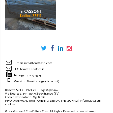
11 CASSONI
Codice: 27615
E-mail:
info@benettasrl.com
PEC:
benetta.srl@pec.it
Tel:
+39 0422 1725325
Massimo Benetta: +39
(clicca qui)
.
Benetta S.r.l.s - P.IVA e C.F: 05276980264
Via Noalese, 39 - 31059 Zero Branco (TV)
Codice destinatario: M5UXCR1
INFORMATIVA AL TRATTAMENTO DEI DATI PERSONALI
|
Informativa sui
cookies
© 2008 - 2026
CoseDiRete.Com
. All Rights Reserved -
xml sitemap