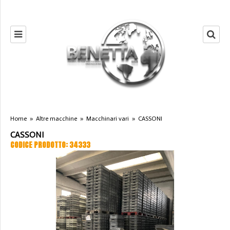
Home
»
Altre macchine
»
Macchinari vari
»
CASSONI
CASSONI
CODICE PRODOTTO: 34333