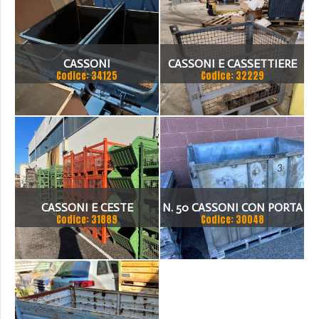
CASSONI
CASSONI E CASSETTIERE
Codice: 34125
Codice: 32229
DISPONIBILI
CASSONI E CESTE
N. 50 CASSONI CON PORTA
Codice: 31889
Codice: 30048
E SONO SMONTABILI