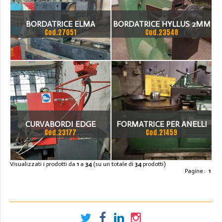
BORDATRICE ELMA
BORDATRICE HYLLUS 2MM
Cod.27051
Cod.23548
MODELLO E 168 R ANNO
1997
CURVABORDI EDGE
FORMATRICE PER ANELLI
Cod.23177
Cod.21459
MASTER M100
Visualizzati i prodotti da
1
a
34
(su un totale di
34
prodotti)
Pagine :
1