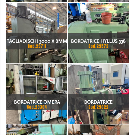
TAGLIADISCHI 3000 X 8MM
BORDATRICE HYLLUS 338
Cod.29711
Cod.29573
FE , 4 INOX ROCHE
BORDATRICE OMERA
BORDATRICE
Cod.29304
Cod.29022