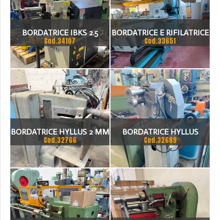
BORDATRICE IBKS 2.5
BORDATRICE E RIFILATRICE
Cod.34107
Cod.33651
PER FONDI
BORDATRICE HYLLUS 2 MM
BORDATRICE HYLLUS
Cod.32766
Cod.32689