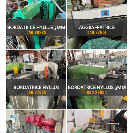
BORDATRICE HYLLUS 3MM
AGGRAFFATRICE
Cod.28275
Cod.27651
BORDATRICE HYLLUS
BORDATRICE HYLLUS 3MM
Cod.27645
Cod.27634
2.5MM