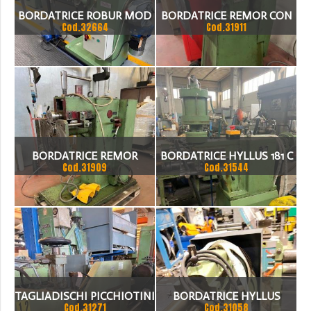
BORDATRICE ROBUR MOD
BORDATRICE REMOR CON
Cod.32664
Cod.31911
300BIS
VARIATORE ALBERO D. 45
ANNO 1990
BORDATRICE REMOR
BORDATRICE HYLLUS 181 C
Cod.31909
Cod.31544
ALBERO D. 75 ANNO 1995
SPESSORE 1.8MM
TAGLIADISCHI PICCHIOTINI
BORDATRICE HYLLUS
Cod.31271
Cod.31058