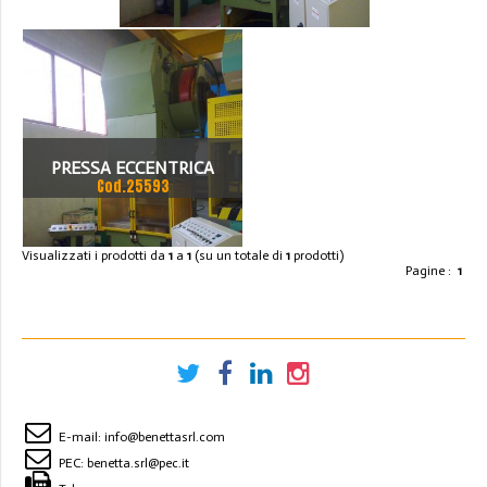
PRESSA ECCENTRICA
Cod.25593
SAHMATO
Visualizzati i prodotti da
1
a
1
(su un totale di
1
prodotti)
Pagine :
1
E-mail:
info@benettasrl.com
PEC:
benetta.srl@pec.it