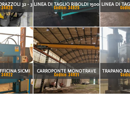
RAZZOLI 32 - 3
LINEA DI TAGLIO RIBOLDI 1500
LINEA DI TAG
: 34826
Codice: 34825
Codic
 CNC
X 2MM
3
FFICINA SICMI
CARROPONTE MONOTRAVE
TRAPANO RA
: 34822
Codice: 34821
Codi
 TON
DEMAG 5 TON SCARTAMENTO
3000 MM.
16190 MM