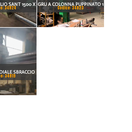
LIO SANT 1500 X
GRU A COLONNA PUPPINATO 1
e: 34824
Codice: 34823
 MM
TON
DIALE SBRACCIO
ce: 34819
 FORO 100 MM