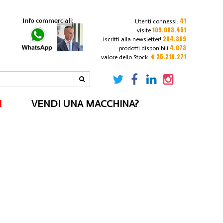
41
Utenti connessi:
109.003.451
visite
204.369
iscritti alla newsletter!
4.073
prodotti disponibili
€ 25.210.271
valore dello Stock:
I
VENDI UNA MACCHINA?