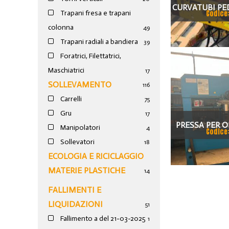
CURVATUBI PED
Codice
Trapani fresa e trapani
ASSI
colonna
49
Trapani radiali a bandiera
39
Foratrici, Filettatrici,
Maschiatrici
17
SOLLEVAMENTO
116
Carrelli
75
Gru
17
PRESSA PER O
Manipolatori
4
Codice
Sollevatori
100
18
ECOLOGIA E RICICLAGGIO
MATERIE PLASTICHE
14
FALLIMENTI E
LIQUIDAZIONI
51
Fallimento a del 21-03-2025
1