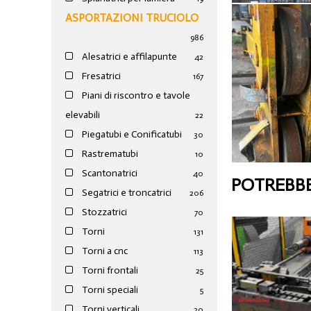
ASPORTAZIONI TRUCIOLO
986
Alesatrici e affilapunte
42
Fresatrici
167
Piani di riscontro e tavole
elevabili
22
Piegatubi e Conificatubi
30
Rastrematubi
10
Scantonatrici
40
POTREBBE
Segatrici e troncatrici
206
Stozzatrici
70
Torni
131
Torni a cnc
113
Torni frontali
25
Torni speciali
5
Torni verticali
20