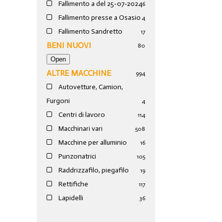
Fallimento a del 25-07-2024
6
Fallimento presse a Osasio
4
Fallimento Sandretto
17
BENI NUOVI
80
ALTRE MACCHINE
994
Autovetture, Camion,
Furgoni
4
Centri di lavoro
114
Macchinari vari
508
Macchine per alluminio
16
Punzonatrici
105
Raddrizzafilo, piegafilo
19
Rettifiche
117
Lapidelli
36