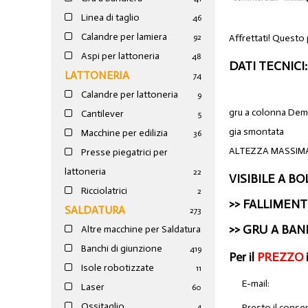
Linea di taglio
46
Calandre per lamiera
Affrettati! Questo
92
Aspi per lattoneria
48
DATI TECNICI:
LATTONERIA
74
Calandre per lattoneria
9
gru a colonna Dem
Cantilever
5
gia smontata
Macchine per edilizia
36
ALTEZZA MASSIM
Presse piegatrici per
lattoneria
22
VISIBILE A B
Ricciolatrici
2
>>
FALLIMENTO
SALDATURA
273
>>
GRU A BAN
Altre macchine per Saldatura
Banchi di giunzione
4
19
Per il
PREZZO
Isole robotizzate
11
E-mail:
Laser
60
Ossitaglio
Presto il conse
4