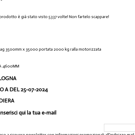
 prodotto è già stato visto 5337 volte! Non fartelo scappare!
ag 3500mm x 35000 portata 2000 kg ralla motorizzata
A 4600MM
OLOGNA
 A DEL 25-07-2024
DIERA
inserisci qui la tua e-mail
nso a ricevere newsletter con informazioni promozionali all'indirizzo mai