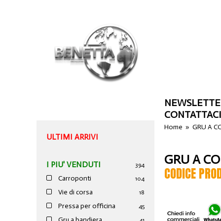
NEWSLETTE
CONTATTAC
Home
»
GRU A C
ULTIMI ARRIVI
GRU A C
I PIU' VENDUTI
394
CODICE PRO
Carroponti
104
Vie di corsa
18
Pressa per officina
45
Gru a bandiera
41