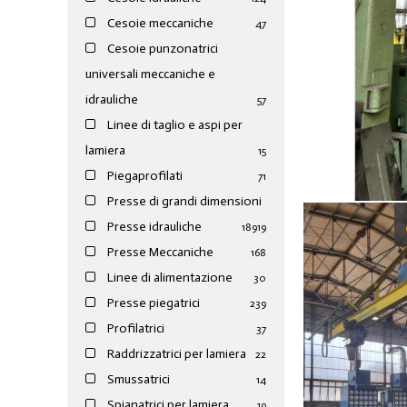
Cesoie meccaniche
47
Cesoie punzonatrici
universali meccaniche e
idrauliche
57
Linee di taglio e aspi per
lamiera
15
Piegaprofilati
71
Presse di grandi dimensioni
Presse idrauliche
189
19
Presse Meccaniche
168
Linee di alimentazione
30
Presse piegatrici
239
Profilatrici
37
Raddrizzatrici per lamiera
22
Smussatrici
14
Spianatrici per lamiera
19