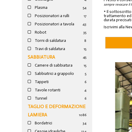
sempre revocare il 
Plasma
54
* Il sottoscritt
trattamento ed a
Posizionatori a rulli
17
durata precisati
Posizionatori a tavola
43
Iscrivimi alla Ne
Robot
35
Torni di saldatura
8
Travi di saldatura
15
SABBIATURA
45
Camere di sabbiatura
15
Sabbiatrici a grappolo
5
Tappeti
6
Tavole rotanti
4
Tunnel
6
TAGLIO E DEFORMAZIONE
LAMIERA
1086
Bordatrici
34
Cesoie idrauliche
124