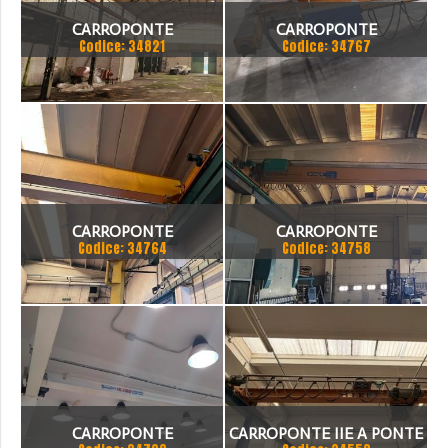
CARROPONTE
CARROPONTE
Codice: 34821
Codice: 34767
MONOTRAVE DEMAG 5
MONOTRAVE OMIS 5 TON
TON SCARTAMENTO 16190
SCARTAMENTO 7280MM
MM
ANNO
CARROPONTE
CARROPONTE
Codice: 34764
Codice: 34758
MONOTRAVE MARTE 3.2
MONOTRAVE BONFANTI 5
TON SCARTAMENTO18350
TON SCARTAMENTO 18690
MM ANNO 2007
MM ANNO 1999
CARROPONTE
CARROPONTE IIE A PONTE