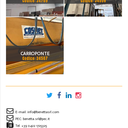
Codice: 34709
Codice: 34558
MONOTRAVE TECNOCAM 2
MONOTRAVE IN
TON
PROFILATO CON CARRO
PARANCO ELETTRICO A
FUNE
CARROPONTE
Codice: 34507
MONOTRAVE COSMET
SCARTAMENTO 15500 MM
PORTATA 3.2 TON
E-mail:
info@benettasrl.com
PEC:
benetta.srl@pec.it
Tel:
+39 0422 1725325