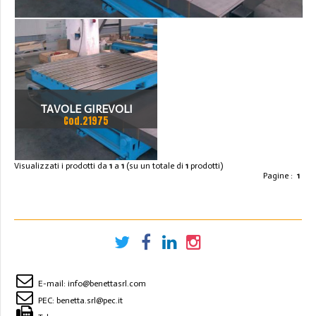
>
_COD.21975
TAVOLE GIREVOLI
Cod.21975
ROTOTRASLANTI DAMU
Visualizzati i prodotti da
1
a
1
(su un totale di
1
prodotti)
Pagine :
1
E-mail:
info@benettasrl.com
PEC:
benetta.srl@pec.it