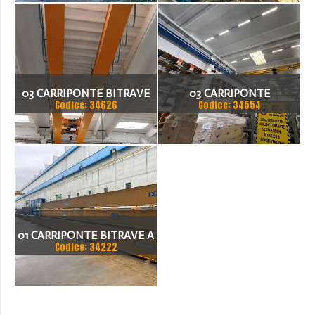
SCARTAMENTO 10640 MM
03 CARRIPONTE BITRAVE
03 CARRIPONTE
Codice: 34626
Codice: 34554
TECMER 5 TON
MONOTRAVE MEC GRU
SCARTAMENTO 17.075 MM
PORTATA 5 TON
SCARTAMENTO 11500 MM
01 CARRIPONTE BITRAVE A
Codice: 34222
CASSONE BONFANTI 5
TON SCARTAMENTO 19280
MM