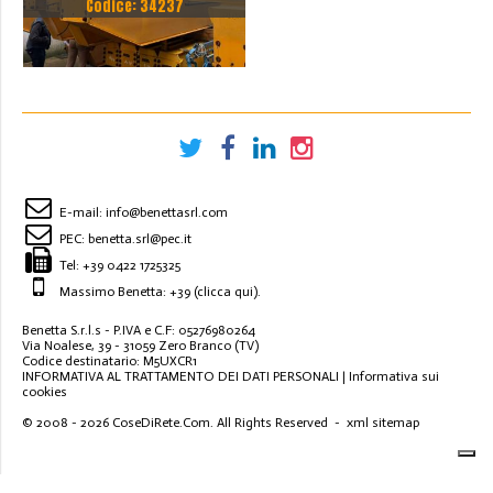
Codice: 34237
DEMAG DA 6.3 A 10 TON
E-mail:
info@benettasrl.com
PEC:
benetta.srl@pec.it
Tel:
+39 0422 1725325
Massimo Benetta: +39
(clicca qui)
.
Benetta S.r.l.s - P.IVA e C.F: 05276980264
Via Noalese, 39 - 31059 Zero Branco (TV)
Codice destinatario: M5UXCR1
INFORMATIVA AL TRATTAMENTO DEI DATI PERSONALI
|
Informativa sui
cookies
© 2008 - 2026
CoseDiRete.Com
. All Rights Reserved -
xml sitemap