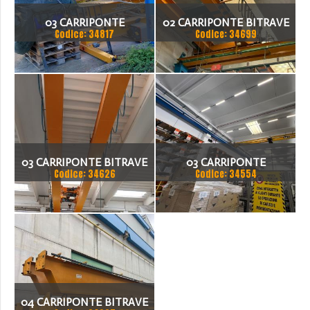
03 CARRIPONTE
02 CARRIPONTE BITRAVE
Codice: 34817
Codice: 34699
KONECRANES 2 TON
OMC 5 TON
SCARTAMENTO 10640 MM
03 CARRIPONTE BITRAVE
03 CARRIPONTE
Codice: 34626
Codice: 34554
TECMER 5 TON
MONOTRAVE MEC GRU
SCARTAMENTO 17.075 MM
PORTATA 5 TON
SCARTAMENTO 11500 MM
04 CARRIPONTE BITRAVE