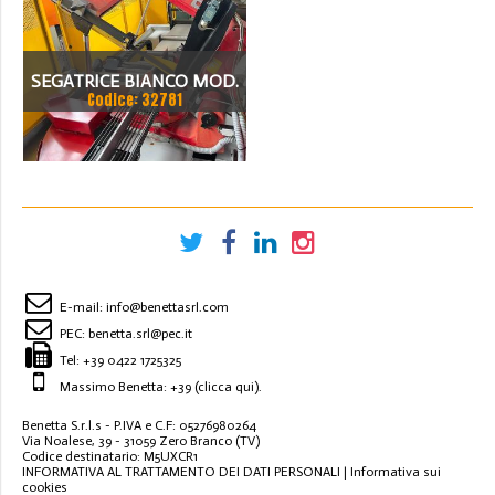
SEGATRICE BIANCO MOD.
Codice: 32781
370 A
E-mail:
info@benettasrl.com
PEC:
benetta.srl@pec.it
Tel:
+39 0422 1725325
Massimo Benetta: +39
(clicca qui)
.
Benetta S.r.l.s - P.IVA e C.F: 05276980264
Via Noalese, 39 - 31059 Zero Branco (TV)
Codice destinatario: M5UXCR1
INFORMATIVA AL TRATTAMENTO DEI DATI PERSONALI
|
Informativa sui
cookies