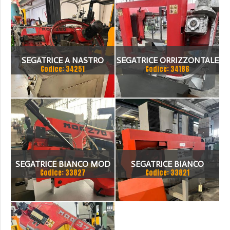
SEGATRICE A NASTRO
SEGATRICE ORRIZZONTALE
Codice: 34251
Codice: 34186
BIANCO
SEMI AUTOMATICA 370 SA
DV ANNO 2019 USATA
POCHISSIMO BIANCO 370
SA DV
SEGATRICE BIANCO MOD
SEGATRICE BIANCO
Codice: 33827
Codice: 33821
270 MAN