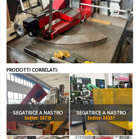
PRODOTTI CORRELATI:
SEGATRICE A NASTRO
SEGATRICE A NASTRO
Codice: 34719
Codice: 34357
BIANCO/BTM 50.33 CNC
AUTOMATICA BIANCO