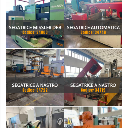
SEGATRICE MISSLER DEB
SEGATRICE AUTOMATICA
Codice: 34800
Codice: 34746
650 CE
BTM A TAGLIO A GRADI
SEGATRICE A NASTRO
SEGATRICE A NASTRO
Codice: 34722
Codice: 34719
AUTOMATICA FIS 500
BIANCO/BTM 50.33 CNC