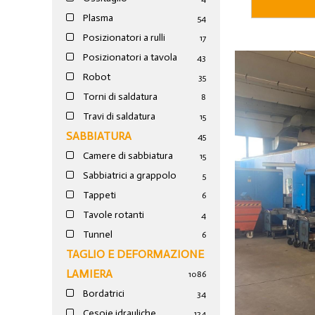
Plasma
54
Posizionatori a rulli
17
Posizionatori a tavola
43
Robot
35
Torni di saldatura
8
Travi di saldatura
15
SABBIATURA
45
Camere di sabbiatura
15
Sabbiatrici a grappolo
5
Tappeti
6
Tavole rotanti
4
Tunnel
6
TAGLIO E DEFORMAZIONE
LAMIERA
1086
Bordatrici
34
Cesoie idrauliche
124