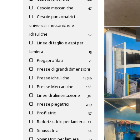
Cesoie meccaniche
47
Cesoie punzonatrici
universali meccaniche e
idrauliche
57
Linee di taglio e aspi per
lamiera
15
Piegaprofilati
71
Presse di grandi dimensioni
Presse idrauliche
189
19
Presse Meccaniche
168
Linee di alimentazione
30
Presse piegatrici
239
Profilatrici
37
Raddrizzatrici per lamiera
22
Smussatrici
14
Spianatrici per lamiera
19