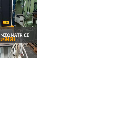
UNZONATRICE
ce: 34617
SALE FICEP