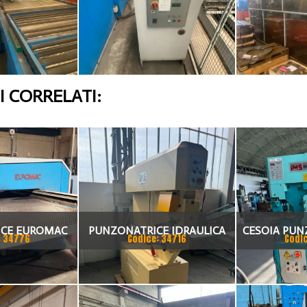
 CORRELATI:
CE EUROMAC
PUNZONATRICE IDRAULICA
CESOIA PUN
: 34776
Codice: 34716
Codi
OMS
HY