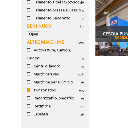
Fallimento a del 25-07-2024
6
Fallimento presse a Osasio
4
Fallimento Sandretto
17
BENI NUOVI
80
CESOIA PU
Codice
ALTRE MACCHINE
994
UNIVERSALE 
Autovetture, Camion,
Furgoni
4
Centri di lavoro
114
Macchinari vari
508
Macchine per alluminio
16
Punzonatrici
105
Raddrizzafilo, piegafilo
19
Rettifiche
117
Lapidelli
36