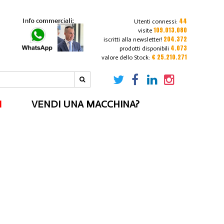
44
Utenti connessi:
109.013.080
visite
204.372
iscritti alla newsletter!
4.073
prodotti disponibili
€ 25.210.271
valore dello Stock:
I
VENDI UNA MACCHINA?