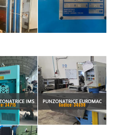
ZONATRICE IMS
PUNZONATRICE EUROMAC
ce: 34715
Codice: 34698
 36 VA
ZX1000/30