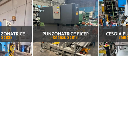
NZONATRICE
PUNZONATRICE FICEP
CESOIA P
: 34639
Codice: 34618
Codi
OMERA 80 TON
IDRAULICA
UNIVER