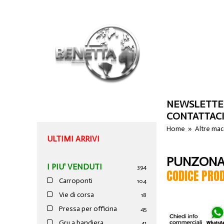
NEWSLETTE
CONTATTAC
Home
»
Altre ma
ULTIMI ARRIVI
PUNZONAT
I PIU' VENDUTI
394
CODICE PRO
Carroponti
104
Vie di corsa
18
Pressa per officina
45
Gru a bandiera
41