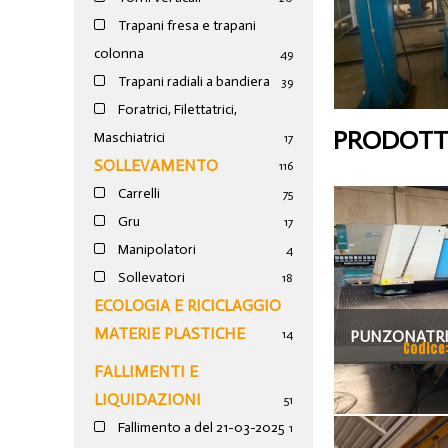
Trapani fresa e trapani
colonna
49
Trapani radiali a bandiera
39
Foratrici, Filettatrici,
PRODOTTI
Maschiatrici
17
SOLLEVAMENTO
116
Carrelli
75
Gru
17
Manipolatori
4
Sollevatori
18
ECOLOGIA E RICICLAGGIO
MATERIE PLASTICHE
PUNZONATRI
14
Codice
FALLIMENTI E
LIQUIDAZIONI
51
Fallimento a del 21-03-2025
1