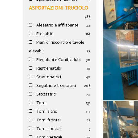
ASPORTAZIONI TRUCIOLO
986
Alesatrici e affilapunte
42
Fresatrici
167
Piani di riscontro e tavole
elevabili
22
Piegatubi e Conificatubi
30
Rastrematubi
10
Scantonatrici
40
Segatrici e troncatrici
206
Stozzatrici
70
Torni
131
Torni a cnc
113
Torni frontali
25
Torni speciali
5
Torni verticali
20