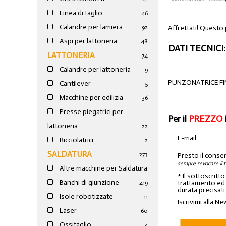
Linea di taglio
46
Calandre per lamiera
Affrettati! Questo
92
Aspi per lattoneria
48
DATI TECNICI:
LATTONERIA
74
Calandre per lattoneria
9
PUNZONATRICE F
Cantilever
5
Macchine per edilizia
36
Presse piegatrici per
Per il
PREZZO
lattoneria
22
E-mail:
Ricciolatrici
2
SALDATURA
273
Presto il conse
sempre revocare il 
Altre macchine per Saldatura
* Il sottoscritt
Banchi di giunzione
trattamento ed a
4
19
durata precisati
Isole robotizzate
11
Iscrivimi alla Ne
Laser
60
Ossitaglio
4