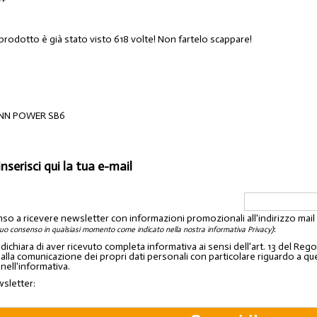
 prodotto è già stato visto 618 volte! Non fartelo scappare!
INN POWER SB6
inserisci qui la tua e-mail
nso a ricevere newsletter con informazioni promozionali all'indirizzo mai
:
tuo consenso in qualsiasi momento come indicato nella nostra informativa Privacy)
o dichiara di aver ricevuto completa informativa ai sensi dell'art. 13 del 
lla comunicazione dei propri dati personali con particolare riguardo a quelli c
 nell'informativa.
wsletter: