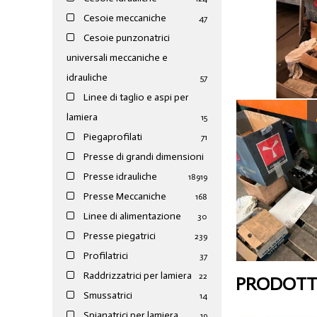
Cesoie meccaniche
47
Cesoie punzonatrici
universali meccaniche e
idrauliche
57
Linee di taglio e aspi per
lamiera
15
Piegaprofilati
71
Presse di grandi dimensioni
Presse idrauliche
189
19
Presse Meccaniche
168
Linee di alimentazione
30
Presse piegatrici
239
Profilatrici
37
Raddrizzatrici per lamiera
22
PRODOTTI
Smussatrici
14
Spianatrici per lamiera
19