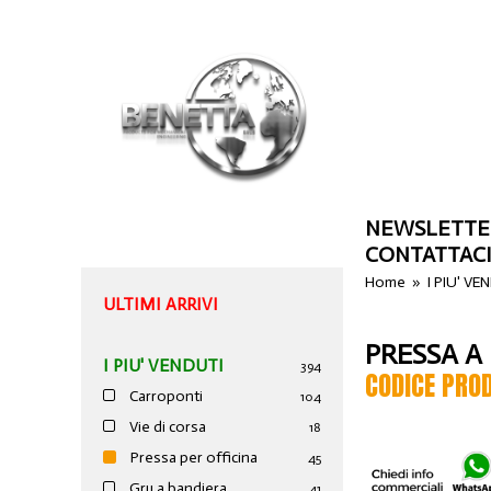
NEWSLETTE
CONTATTAC
Home
»
I PIU' VE
ULTIMI ARRIVI
PRESSA A
I PIU' VENDUTI
394
CODICE PRO
Carroponti
104
Vie di corsa
18
Pressa per officina
45
Gru a bandiera
41