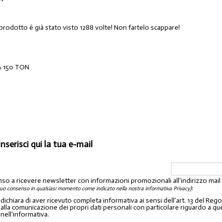
 prodotto è già stato visto 1288 volte! Non fartelo scappare!
A 150 TON
inserisci qui la tua e-mail
nso a ricevere newsletter con informazioni promozionali all'indirizzo mai
:
tuo consenso in qualsiasi momento come indicato nella nostra informativa Privacy)
o dichiara di aver ricevuto completa informativa ai sensi dell'art. 13 del 
lla comunicazione dei propri dati personali con particolare riguardo a quelli c
 nell'informativa.