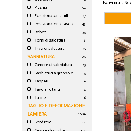
Iscrivimi alla Ne
Plasma
54
Posizionatori a rulli
17
Posizionatori a tavola
43
Robot
35
Torni di saldatura
8
Travi di saldatura
15
SABBIATURA
45
Camere di sabbiatura
15
Sabbiatrici a grappolo
5
Tappeti
6
Tavole rotanti
4
Tunnel
6
TAGLIO E DEFORMAZIONE
LAMIERA
1086
Bordatrici
34
Cesoie idrauliche
124