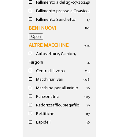
Fallimento a del 25-07-2024
6
Fallimento presse a Osasio
4
Fallimento Sandretto
17
BENI NUOVI
80
ALTRE MACCHINE
994
Autovetture, Camion,
Furgoni
4
Centri di lavoro
114
Macchinari vari
508
Macchine per alluminio
16
Punzonatrici
105
Raddrizzafilo, piegafilo
19
Rettifiche
117
Lapidelli
36