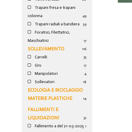
Trapani fresa e trapani
colonna
49
Trapani radiali a bandiera
39
Foratrici, Filettatrici,
Maschiatrici
17
SOLLEVAMENTO
116
Carrelli
75
Gru
17
Manipolatori
4
Sollevatori
18
ECOLOGIA E RICICLAGGIO
MATERIE PLASTICHE
14
FALLIMENTI E
LIQUIDAZIONI
51
Fallimento a del 21-03-2025
1