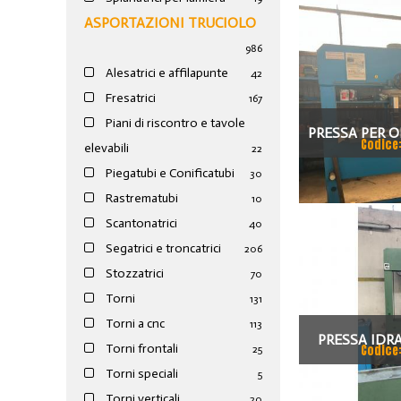
ASPORTAZIONI TRUCIOLO
986
Alesatrici e affilapunte
42
Fresatrici
167
Piani di riscontro e tavole
PRESSA PER O
Codice
elevabili
22
100
Piegatubi e Conificatubi
30
Rastrematubi
10
Scantonatrici
40
Segatrici e troncatrici
206
Stozzatrici
70
Torni
131
Torni a cnc
113
PRESSA IDRA
Torni frontali
Codice
25
PISTONE FI
Torni speciali
5
Torni verticali
20