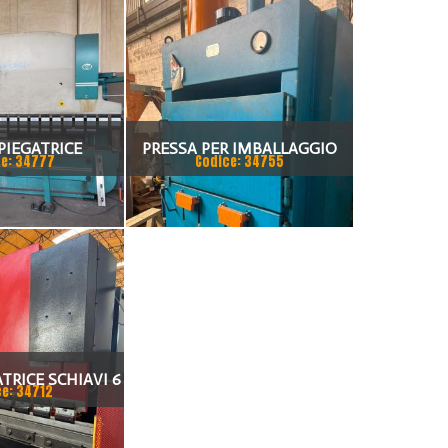
PIEGATRICE
PRESSA PER IMBALLAGGIO
e: 34777
Codice: 34755
TI 80X4175
ALBA PRESSE
TRICE SCHIAVI 6
ce: 34712
0 X 100 TON