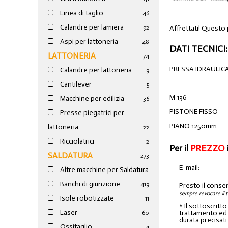
Linea di taglio
46
Calandre per lamiera
Affrettati! Questo
92
Aspi per lattoneria
48
DATI TECNICI:
LATTONERIA
74
PRESSA IDRAULIC
Calandre per lattoneria
9
Cantilever
5
M 136
Macchine per edilizia
36
PISTONE FISSO
Presse piegatrici per
PIANO 1250mm
lattoneria
22
Ricciolatrici
2
Per il
PREZZO
SALDATURA
273
E-mail:
Altre macchine per Saldatura
Banchi di giunzione
4
19
Presto il conse
sempre revocare il 
Isole robotizzate
11
* Il sottoscritt
Laser
trattamento ed a
60
durata precisati
Ossitaglio
4