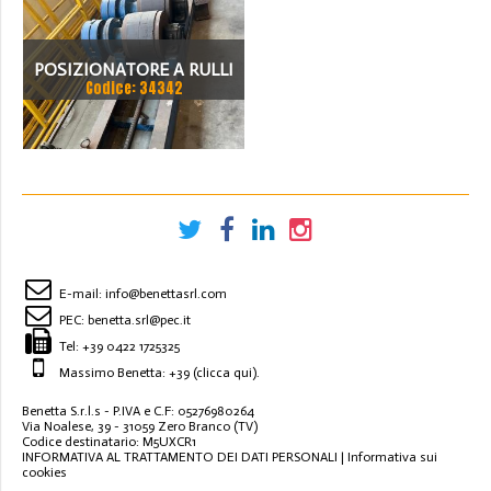
POSIZIONATORE A RULLI
Codice: 34342
FORME E MOTORIZZATO
30 TON
E-mail:
info@benettasrl.com
PEC:
benetta.srl@pec.it
Tel:
+39 0422 1725325
Massimo Benetta: +39
(clicca qui)
.
Benetta S.r.l.s - P.IVA e C.F: 05276980264
Via Noalese, 39 - 31059 Zero Branco (TV)
Codice destinatario: M5UXCR1
INFORMATIVA AL TRATTAMENTO DEI DATI PERSONALI
|
Informativa sui
cookies