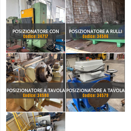
MECOME TRP 6000
POSIZIONATORE CON
POSIZIONATORE A RULLI
Codice: 34717
Codice: 34586
SALDATRICE BASCULANTE
FOLLE E MOTORIZZATO
200 TON
POSIZIONATORE A TAVOLA
POSIZIONATORE A TAVOLA
Codice: 34580
Codice: 34579
OERLIKON N°2
GIREVOLE