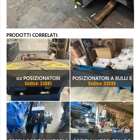
PRODOTTI CORRELATI:
02 POSIZIONATORI
POSIZIONATORI A RULLI E
Codice: 33881
Codice: 33596
AUTOMA A TAVOLA SP 850
MOTORIZZATI
E - CE