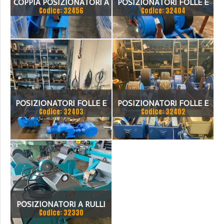
COPPIA POSIZIONATORI A
POSIZIONATORI FOLLE E
Codice: 32456
Codice: 32404
RULLI FOLLE E
MOTORIZZATO
MOTORIZZATO NUOVI
POSIZIONATORI FOLLE E
POSIZIONATORI FOLLE E
Codice: 32403
Codice: 32402
MOTORIZZATO
MOTORIZZATO
POSIZIONATORI A RULLI
Codice: 32330
FOLLE E MOTORIZZATO /