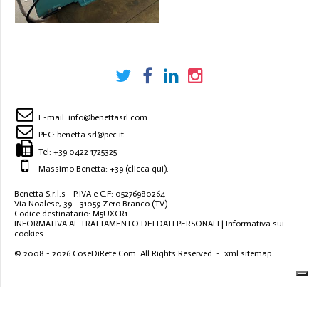
IDLE AND MOTORIZED
ROLLER POSITIONERS
PORTATA CIRCA 100 TON
E-mail:
info@benettasrl.com
PEC:
benetta.srl@pec.it
Tel:
+39 0422 1725325
Massimo Benetta: +39
(clicca qui)
.
Benetta S.r.l.s - P.IVA e C.F: 05276980264
Via Noalese, 39 - 31059 Zero Branco (TV)
Codice destinatario: M5UXCR1
INFORMATIVA AL TRATTAMENTO DEI DATI PERSONALI
|
Informativa sui
cookies
© 2008 - 2026
CoseDiRete.Com
. All Rights Reserved -
xml sitemap