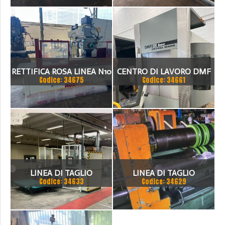
RETTIFICA ROSA LINEA N10
CENTRO DI LAVORO DMF
Codice: 34675
Codice: 34661
220 LINEAR
LINEA DI TAGLIO
LINEA DI TAGLIO
Codice: 34633
Codice: 34629
COMPLETA
LONGITUDINALE