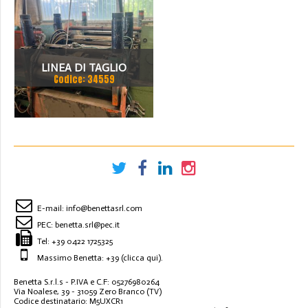
LINEA DI TAGLIO
Codice: 34559
E-mail:
info@benettasrl.com
PEC:
benetta.srl@pec.it
Tel:
+39 0422 1725325
Massimo Benetta: +39
(clicca qui)
.
Benetta S.r.l.s - P.IVA e C.F: 05276980264
Via Noalese, 39 - 31059 Zero Branco (TV)
Codice destinatario: M5UXCR1