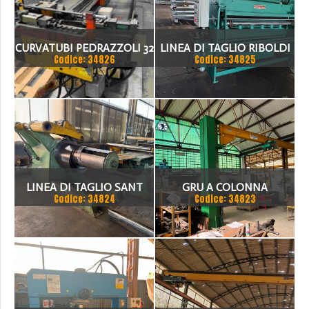
CURVATUBI PEDRAZZOLI 32
LINEA DI TAGLIO RIBOLDI
Codice: 34826
Codice: 34825
- 3 ASSI CNC
1500 X 2MM
LINEA DI TAGLIO SANT
GRU A COLONNA
Codice: 34824
Codice: 34823
1500 X 3 MM
PUPPINATO 1 TON