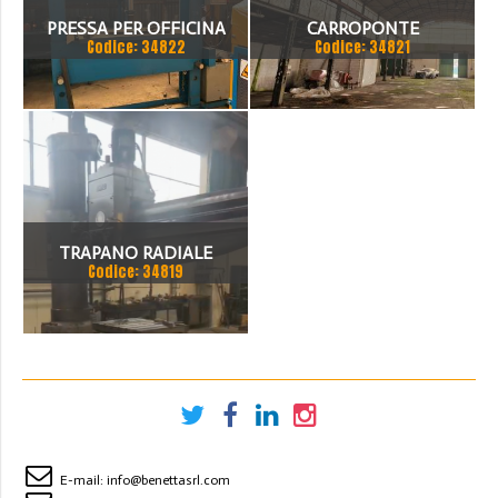
PRESSA PER OFFICINA
CARROPONTE
Codice: 34822
Codice: 34821
SICMI 100 TON
MONOTRAVE DEMAG 5
TON SCARTAMENTO 16190
MM
TRAPANO RADIALE
Codice: 34819
SBRACCIO 3000 MM. FORO
100 MM
E-mail:
info@benettasrl.com