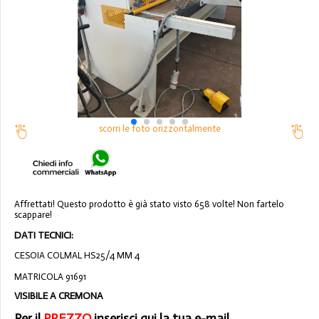
scorri le foto orizzontalmente
Affrettati! Questo prodotto è già stato visto 658 volte! Non fartelo
scappare!
DATI TECNICI:
CESOIA COLMAL HS25/4 MM 4
MATRICOLA 91691
VISIBILE A CREMONA
Per il
PREZZO
inserisci qui la tua e-mail