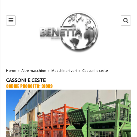
Home
»
Altre macchine
»
Macchinari vari
»
Cassoni e ceste
CASSONI E CESTE
CODICE PRODOTTO: 31889