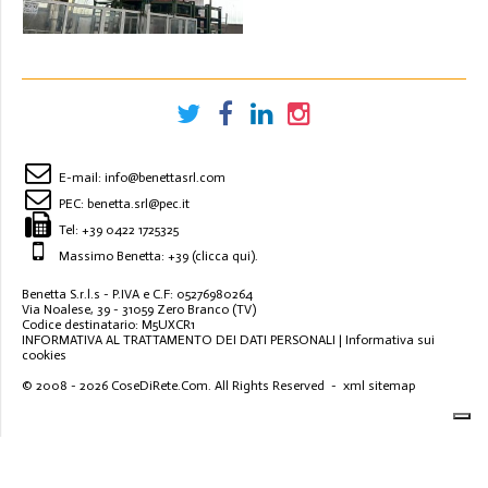
SCARTAMETO 16000 MM
ANNO 1997
E-mail:
info@benettasrl.com
PEC:
benetta.srl@pec.it
Tel:
+39 0422 1725325
Massimo Benetta: +39
(clicca qui)
.
Benetta S.r.l.s - P.IVA e C.F: 05276980264
Via Noalese, 39 - 31059 Zero Branco (TV)
Codice destinatario: M5UXCR1
INFORMATIVA AL TRATTAMENTO DEI DATI PERSONALI
|
Informativa sui
cookies
© 2008 - 2026
CoseDiRete.Com
. All Rights Reserved -
xml sitemap