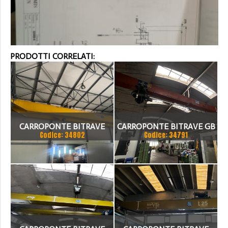
PRODOTTI CORRELATI:
CARROPONTE BITRAVE
CARROPONTE BITRAVE GB
Codice: 34802
Codice: 34791
MELONI 10 TON
8 TON SCARTAMENTO
SCARTAMENTO 18875 MM
17000 MM
ANNO 1980