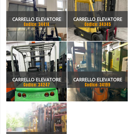
CARRELLO ELEVATORE
CARRELLO ELEVATORE
Codice: 34414
Codice: 34345
ELETTRICO BAOLI KBE20
HYSTER PORTATA 3500 KG
CARRELLO ELEVATORE
CARRELLO ELEVATORE
Codice: 34247
Codice: 34199
CESAB MODELLO BLITZ
POZZI ELETTRICO
250