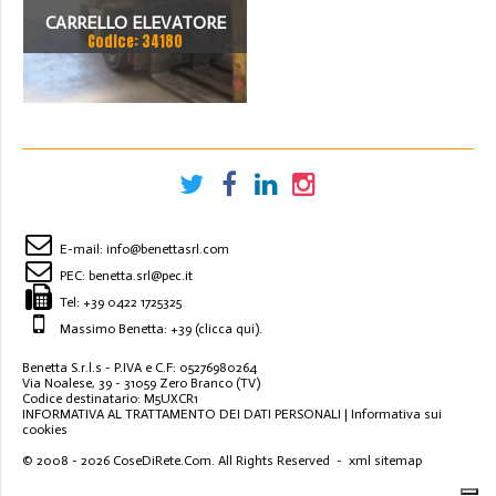
CARRELLO ELEVATORE
Codice: 34180
LUGLI 100
E-mail:
info@benettasrl.com
PEC:
benetta.srl@pec.it
Tel:
+39 0422 1725325
Massimo Benetta: +39
(clicca qui)
.
Benetta S.r.l.s - P.IVA e C.F: 05276980264
Via Noalese, 39 - 31059 Zero Branco (TV)
Codice destinatario: M5UXCR1
INFORMATIVA AL TRATTAMENTO DEI DATI PERSONALI
|
Informativa sui
cookies
© 2008 - 2026
CoseDiRete.Com
. All Rights Reserved -
xml sitemap