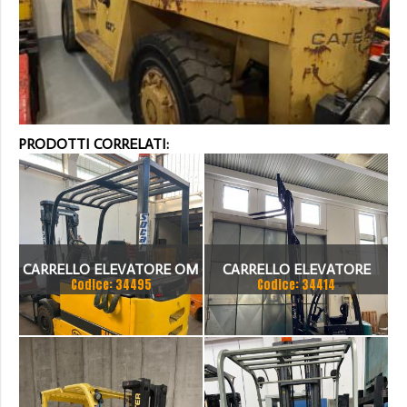
PRODOTTI CORRELATI:
CARRELLO ELEVATORE OM
CARRELLO ELEVATORE
Codice: 34495
Codice: 34414
EU 30
ELETTRICO BAOLI KBE20