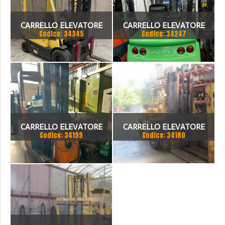
CARRELLO ELEVATORE
CARRELLO ELEVATORE
Codice: 34345
Codice: 34247
HYSTER PORTATA 3500 KG
CESAB MODELLO BLITZ
250
CARRELLO ELEVATORE
CARRELLO ELEVATORE
Codice: 34199
Codice: 34180
POZZI ELETTRICO
LUGLI 100