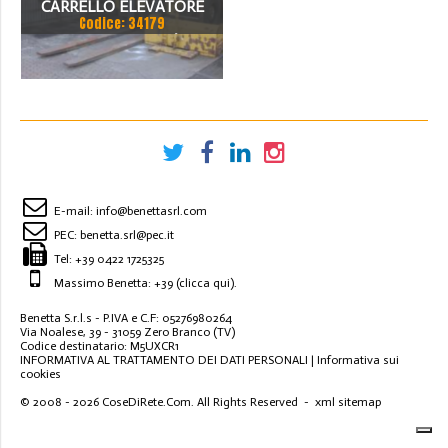
CARRELLO ELEVATORE
Codice: 34179
CLARK DCY 250 S/PD
E-mail:
info@benettasrl.com
PEC:
benetta.srl@pec.it
Tel:
+39 0422 1725325
Massimo Benetta: +39
(clicca qui)
.
Benetta S.r.l.s - P.IVA e C.F: 05276980264
Via Noalese, 39 - 31059 Zero Branco (TV)
Codice destinatario: M5UXCR1
INFORMATIVA AL TRATTAMENTO DEI DATI PERSONALI
|
Informativa sui
cookies
© 2008 - 2026
CoseDiRete.Com
. All Rights Reserved -
xml sitemap