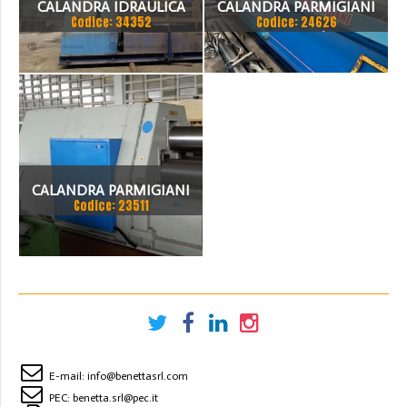
CALANDRA IDRAULICA
CALANDRA PARMIGIANI
Codice: 34352
Codice: 24626
PARMIGIANI 4 RULLI 3100 X
2050 X 12/15
36/30
CALANDRA PARMIGIANI
Codice: 23511
E-mail:
info@benettasrl.com
PEC:
benetta.srl@pec.it