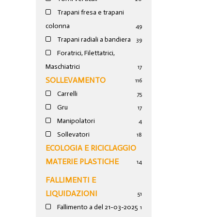
Trapani fresa e trapani
colonna
49
Trapani radiali a bandiera
39
Foratrici, Filettatrici,
Maschiatrici
17
SOLLEVAMENTO
116
Carrelli
75
Gru
17
Manipolatori
4
Sollevatori
18
ECOLOGIA E RICICLAGGIO
MATERIE PLASTICHE
14
FALLIMENTI E
LIQUIDAZIONI
51
Fallimento a del 21-03-2025
1