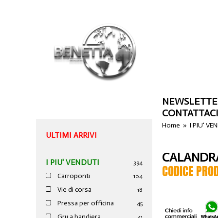
NEWSLETTE
CONTATTAC
Home
»
I PIU' VE
ULTIMI ARRIVI
CALANDRA
I PIU' VENDUTI
394
CODICE PRO
Carroponti
104
Vie di corsa
18
Pressa per officina
45
Gru a bandiera
41