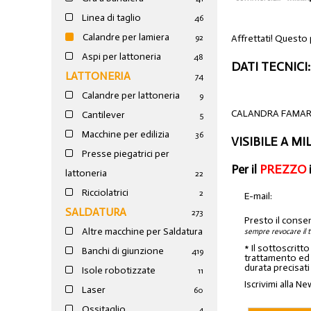
Linea di taglio
46
Calandre per lamiera
Affrettati! Questo 
92
Aspi per lattoneria
48
DATI TECNICI:
LATTONERIA
74
Calandre per lattoneria
9
CALANDRA FAMAR 
Cantilever
5
Macchine per edilizia
36
VISIBILE A M
Presse piegatrici per
Per il
PREZZO
lattoneria
22
Ricciolatrici
2
E-mail:
SALDATURA
273
Presto il conse
Altre macchine per Saldatura
sempre revocare il 
* Il sottoscritt
Banchi di giunzione
4
19
trattamento ed a
durata precisati
Isole robotizzate
11
Iscrivimi alla Ne
Laser
60
Ossitaglio
4