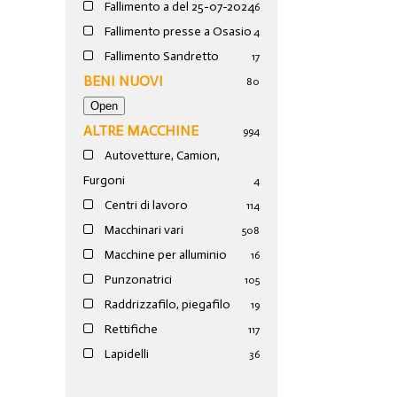
Fallimento a del 25-07-2024
6
Fallimento presse a Osasio
4
Fallimento Sandretto
17
BENI NUOVI
80
ALTRE MACCHINE
994
Autovetture, Camion,
Furgoni
4
Centri di lavoro
114
Macchinari vari
508
Macchine per alluminio
16
Punzonatrici
105
Raddrizzafilo, piegafilo
19
Rettifiche
117
Lapidelli
36