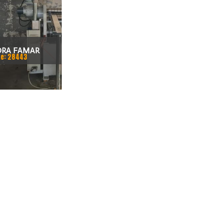
DRA FAMAR
e: 28443
ALIZZATA