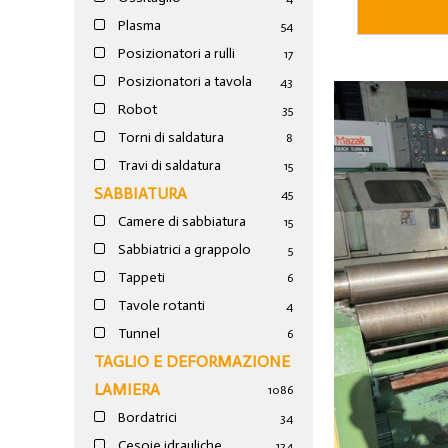
Plasma
54
Posizionatori a rulli
17
Posizionatori a tavola
43
Robot
35
Torni di saldatura
8
Travi di saldatura
15
SABBIATURA
45
Camere di sabbiatura
15
Sabbiatrici a grappolo
5
Tappeti
6
Tavole rotanti
4
Tunnel
6
TAGLIO E DEFORMAZIONE
LAMIERA
1086
Bordatrici
34
Cesoie idrauliche
124