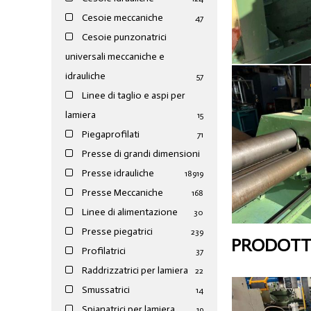
Cesoie meccaniche
47
Cesoie punzonatrici
universali meccaniche e
idrauliche
57
Linee di taglio e aspi per
lamiera
15
Piegaprofilati
71
Presse di grandi dimensioni
Presse idrauliche
189
19
Presse Meccaniche
168
Linee di alimentazione
30
Presse piegatrici
239
PRODOTTI
Profilatrici
37
Raddrizzatrici per lamiera
22
Smussatrici
14
Spianatrici per lamiera
19