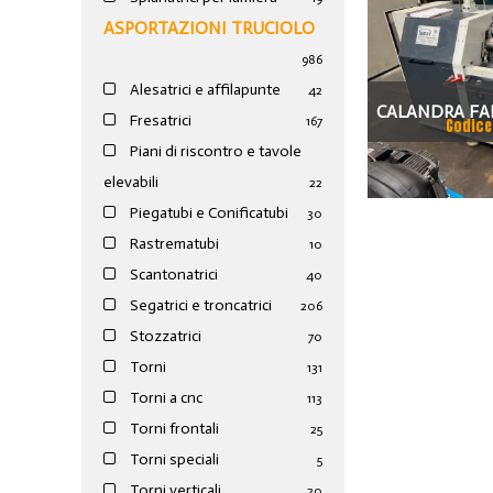
ASPORTAZIONI TRUCIOLO
986
Alesatrici e affilapunte
42
CALANDRA FA
Fresatrici
167
Codice
Piani di riscontro e tavole
elevabili
22
Piegatubi e Conificatubi
30
Rastrematubi
10
Scantonatrici
40
Segatrici e troncatrici
206
Stozzatrici
70
Torni
131
Torni a cnc
113
Torni frontali
25
Torni speciali
5
Torni verticali
20