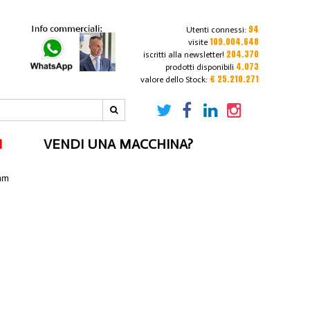
94
Utenti connessi:
109.004.648
visite
204.370
iscritti alla newsletter!
4.073
prodotti disponibili
€ 25.210.271
valore dello Stock:
I
VENDI UNA MACCHINA?
mm