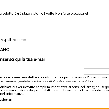
prodotto è già stato visto 1728 volte! Non fartelo scappare!
A 4 rulli 2000mm
ILANO
inserisci qui la tua e-mail
nso a ricevere newsletter con informazioni promozionali all'indirizzo mai
:
tuo consenso in qualsiasi momento come indicato nella nostra informativa Privacy)
o dichiara di aver ricevuto completa informativa ai sensi dell'art. 13 del 
lla comunicazione dei propri dati personali con particolare riguardo a quelli c
 nell'informativa.
wsletter: