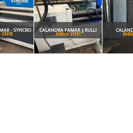
MAR - SYNCRO
CALANDRA FAMAR 3 RULLI
CALAN
: 34615
Codice: 31261
Codic
CON PROLUGHE
VISU
PIEGAPROFILATI ANNO 1998