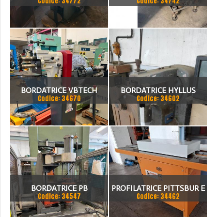
Codice: 34772
Codice: 34742
BORDATRICE VBTECH
BORDATRICE HYLLUS
Codice: 34670
Codice: 34602
BORDATRICE PB
PROFILATRICE PITTSBUR E
Codice: 34547
Codice: 34462
ENGINEERING
BORDATRICE RAS