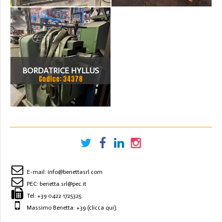
BORDATRICE HYLLUS
Codice: 34378
E-mail:
info@benettasrl.com
PEC:
benetta.srl@pec.it
Tel:
+39 0422 1725325
Massimo Benetta: +39
(clicca qui)
.