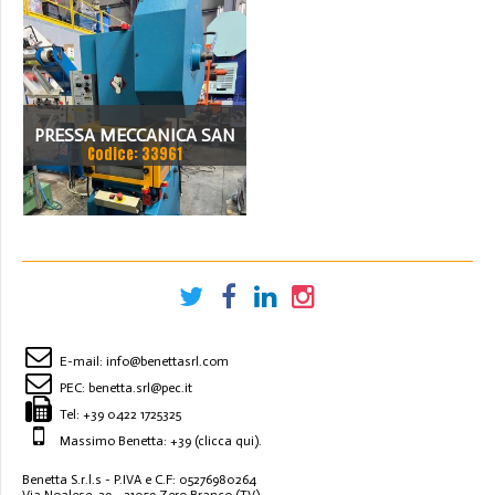
PRESSA MECCANICA SAN
Codice: 33961
GIACOMO T20 CE
E-mail:
info@benettasrl.com
PEC:
benetta.srl@pec.it
Tel:
+39 0422 1725325
Massimo Benetta: +39
(clicca qui)
.
Benetta S.r.l.s - P.IVA e C.F: 05276980264
Via Noalese, 39 - 31059 Zero Branco (TV)