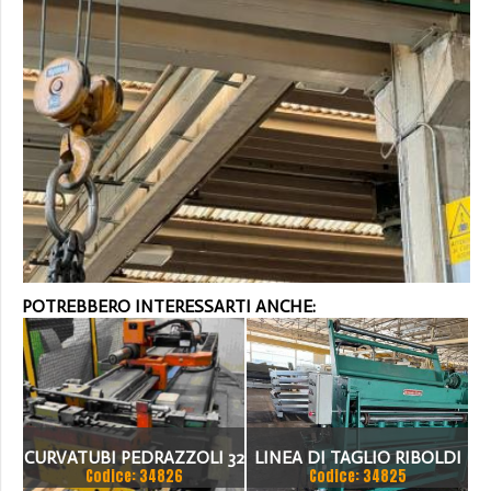
POTREBBERO INTERESSARTI ANCHE:
CURVATUBI PEDRAZZOLI 32
LINEA DI TAGLIO RIBOLDI
Codice: 34826
Codice: 34825