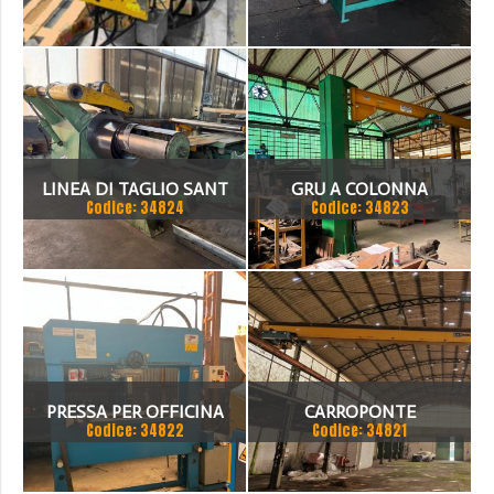
- 3 ASSI CNC
1500 X 2MM
LINEA DI TAGLIO SANT
GRU A COLONNA
Codice: 34824
Codice: 34823
1500 X 3 MM
PUPPINATO 1 TON
PRESSA PER OFFICINA
CARROPONTE
Codice: 34822
Codice: 34821
SICMI 100 TON
MONOTRAVE DEMAG 5
TON SCARTAMENTO 16190