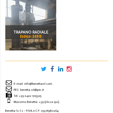
MM
TRAPANO RADIALE
Codice: 34819
SBRACCIO 3000 MM. FORO
100 MM
E-mail:
info@benettasrl.com
PEC:
benetta.srl@pec.it
Tel:
+39 0422 1725325
Massimo Benetta: +39
(clicca qui)
.
Benetta S.r.l.s - P.IVA e C.F: 05276980264