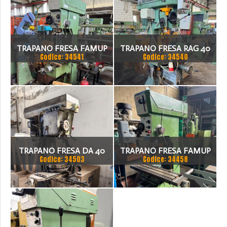
TRAPANO FRESA FAMUP
TRAPANO FRESA RAG 40
Codice: 34541
Codice: 34540
TRAPANO FRESA DA 40
TRAPANO FRESA FAMUP
Codice: 34503
Codice: 34458
TON