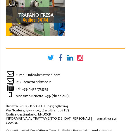
TRAPANO FRESA
Codice: 34144
E-mail:
info@benettasrl.com
PEC:
benetta.srl@pec.it
Tel:
+39 0422 1725325
Massimo Benetta: +39
(clicca qui)
.
Benetta S.r.l.s - P.IVA e C.F: 05276980264
Via Noalese, 39 - 31059 Zero Branco (TV)
Codice destinatario: M5UXCR1
INFORMATIVA AL TRATTAMENTO DEI DATI PERSONALI
|
Informativa sui
cookies
© 2008 - 2026
CoseDiRete.Com
. All Rights Reserved -
xml sitemap