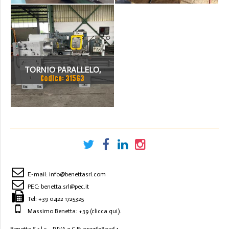
SU 2 ASSI
DISTANZA FRA LE PUNTE
MM 1000, ALTEZZA PUNTE
MM 220, PASSAGGIO
BARRA MM 50, TON
TORNIO PARALLELO,
MAX.3150.
Codice: 31563
DISTANZA FRA LE PUNTE
MM 2300 MM, ALTEZZA
PUNTE 320 MM,
PASSAGGIO BARRA
MM90,VISUALIZZATO
E-mail:
info@benettasrl.com
PEC:
benetta.srl@pec.it
Tel:
+39 0422 1725325
Massimo Benetta: +39
(clicca qui)
.