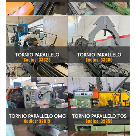
PONTIGGIA
CLOVIS 50 X 2000
TORNIO PARALLELO
TORNIO PARALLELO
Codice: 33625
Codice: 33300
TORNIO PARALLELO OMG
TORNIO PARALLELO TOS
Codice: 32819
Codice: 32258
260 X 1500 VISUALIZZATO
TIPO SUIL 40VAC,