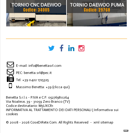
TORNIO CNC DAEWOO
TORNIO DAEWOO PUMA
Codice: 34005
Codice: 29768
PUMA 350 A CNC FANUC 18
230 M
- T
E-mail:
info@benettasrl.com
PEC:
benetta.srl@pec.it
Tel:
+39 0422 1725325
Massimo Benetta: +39
(clicca qui)
.
Benetta S.r.l.s - P.IVA e C.F: 05276980264
Via Noalese, 39 - 31059 Zero Branco (TV)
Codice destinatario: M5UXCR1
INFORMATIVA AL TRATTAMENTO DEI DATI PERSONALI
|
Informativa sui
cookies
© 2008 - 2026
CoseDiRete.Com
. All Rights Reserved -
xml sitemap