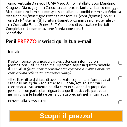
Tornio verticale Daewoo PUMA V300 Anno installato 2001 Mandrino
Kitagawa Diam. 305 mm Capacità diametro rotante sul banco mm 550
Max. diametro tornibile mm 410 Max. altezza tornibile mm 420 Velocità
rotazione giri/min 2.500 Potenza motore AC (cont./30min.) kW 18,5
Torretta N° utensili (8) foratura diametro 50 mm sezione utensile 25
mm Controllo Fanuc Series 18 -T Completo di evacuatore trucioli
Completo di documentazione Pronta consegna !
Specifiche
Per il
PREZZO
inserisci qui la tua e-mail
E-mail:
Presto il consenso a ricevere newsletter con informazioni
promozionali all'indirizzo mail riportato sopra in questo modulo
di contatto
(potrai sempre revocare il tuo consenso in qualsiasi momento
:
come indicato nella nostra informativa Privacy)
* Il sottoscritto dichiara di aver ricevuto completa informativa ai
sensi dell'art. 13 del Regolamento UE 2016/679 ed esprime il
consenso al trattamento ed alla comunicazione dei propri dati
personali con particolare riguardo a quelli cosiddetti particolari
nei limiti, per le finalità e per la durata precisati nell'informativa.
Iscrivimi alla Newsletter: