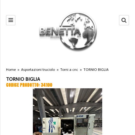
Home
»
Asportazioni truciolo
»
Torni a cnc
»
TORNIO BIGLIA
TORNIO BIGLIA
CODICE PRODOTTO: 34100