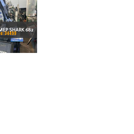
MEP SHARK 682
e: 34499