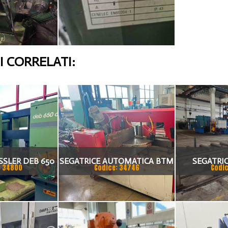
 CORRELATI:
SSLER DEB 650
SEGATRICE AUTOMATICA BTM
SEGATRI
: 34800
Codice: 34746
Codic
E
A TAGLIO A GRADI
AUTOMAT