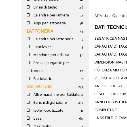
Linea di taglio
46
Calandre per lamiera
Affrettati! Questo 
92
Aspi per lattoneria
48
DATI TECNICI:
LATTONERIA
74
SEGATRICE A NAS
Calandre per lattoneria
9
CAPACITA’ DI TAG
Cantilever
5
CAPACITA’ DI TA
Macchine per edilizia
36
DIMENSIONI NASTRO
Presse piegatrici per
POTENZA MOTORE
lattoneria
22
VELOCITA’ ROTAZI
Ricciolatrici
2
ANGOLO DI TAGLIO
SALDATURA
273
PESO TOTALE 1.10
Altre macchine per Saldatura
ANNO DI COSTRUZ
Banchi di giunzione
4
19
COMPLETA DI:
Isole robotizzate
11
- NASTRI DI RICA
Laser
60
Ossitaglio
4