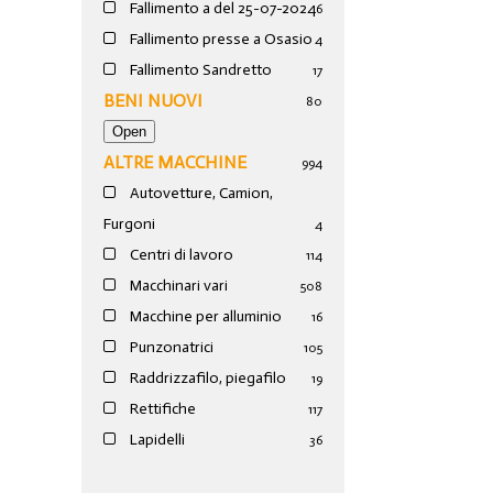
Fallimento a del 25-07-2024
6
Fallimento presse a Osasio
4
Fallimento Sandretto
17
BENI NUOVI
80
ALTRE MACCHINE
994
Autovetture, Camion,
Furgoni
4
Centri di lavoro
114
Macchinari vari
508
Macchine per alluminio
16
Punzonatrici
105
Raddrizzafilo, piegafilo
19
Rettifiche
117
Lapidelli
36