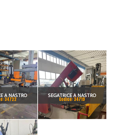
CE A NASTRO
SEGATRICE A NASTRO
e: 34722
Codice: 34719
ICA FIS 500
BIANCO/BTM 50.33 CNC