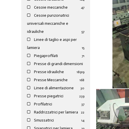
Cesoie meccaniche
47
Cesoie punzonatrici
universali meccaniche e
idrauliche
57
Linee di taglio e aspi per
lamiera
15
Piegaprofilati
71
Presse di grandi dimensioni
Presse idrauliche
189
19
Presse Meccaniche
168
Linee di alimentazione
30
Presse piegatrici
239
Profilatrici
37
Raddrizzatrici per lamiera
22
Smussatrici
14
Spianatrici per lamiera
19