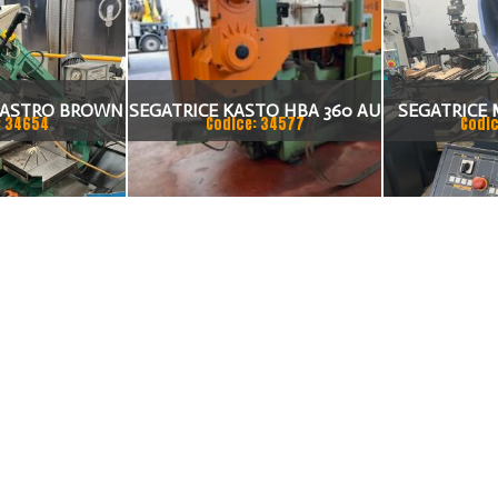
NASTRO BROWN
SEGATRICE KASTO HBA 360 AU
SEGATRICE 
: 34654
Codice: 34577
Codic
0/S
NUMERO DI SERIE 108