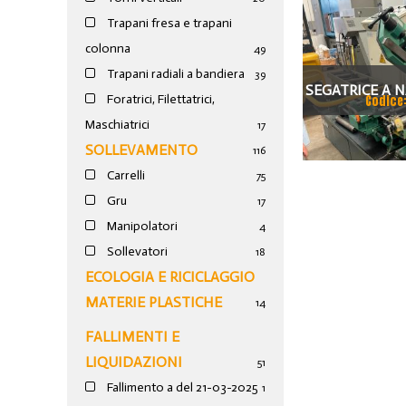
Trapani fresa e trapani
colonna
49
Trapani radiali a bandiera
39
SEGATRICE A 
Foratrici, Filettatrici,
Codice
27
Maschiatrici
17
SOLLEVAMENTO
116
Carrelli
75
Gru
17
Manipolatori
4
Sollevatori
18
ECOLOGIA E RICICLAGGIO
MATERIE PLASTICHE
14
FALLIMENTI E
LIQUIDAZIONI
51
Fallimento a del 21-03-2025
1