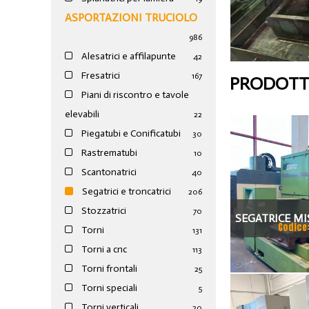
ASPORTAZIONI TRUCIOLO
986
Alesatrici e affilapunte
42
Fresatrici
167
PRODOTTI
Piani di riscontro e tavole
elevabili
22
Piegatubi e Conificatubi
30
Rastrematubi
10
Scantonatrici
40
Segatrici e troncatrici
206
Stozzatrici
70
SEGATRICE MI
Codice
Torni
131
C
Torni a cnc
113
Torni frontali
25
Torni speciali
5
Torni verticali
20