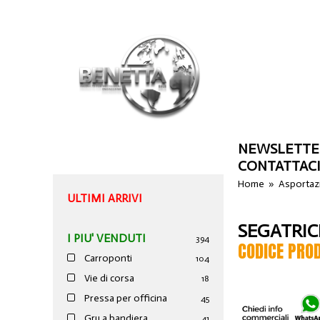
NEWSLETTE
CONTATTAC
Home
»
Asportazi
ULTIMI ARRIVI
SEGATRIC
I PIU' VENDUTI
394
CODICE PRO
Carroponti
104
Vie di corsa
18
Pressa per officina
45
Gru a bandiera
41