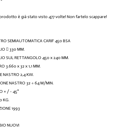
prodotto è già stato visto 477 volte! Non fartelo scappare!
TRO SEMIAUTOMATICA CARIF 450 BSA
LIO  330 MM.
GLIO SUL RETTANGOLO 450 x 240 MM.
 3.660 x 32 x 1,1 MM.
 NASTRO 2,4 KW.
ONE NASTRO 32 ÷ 64 M/MIN.
 + / - 45°
0 KG.
IONE 1993
MBIO NUOVI