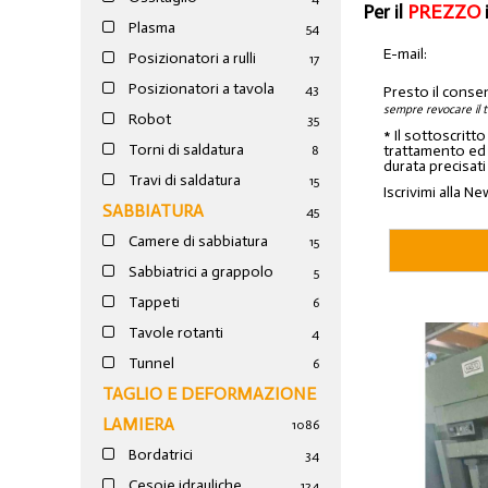
Per il
PREZZO
Plasma
54
E-mail:
Posizionatori a rulli
17
Posizionatori a tavola
43
Presto il conse
sempre revocare il 
Robot
35
* Il sottoscritt
Torni di saldatura
trattamento ed a
8
durata precisati
Travi di saldatura
15
Iscrivimi alla Ne
SABBIATURA
45
Camere di sabbiatura
15
Sabbiatrici a grappolo
5
Tappeti
6
Tavole rotanti
4
Tunnel
6
TAGLIO E DEFORMAZIONE
LAMIERA
1086
Bordatrici
34
Cesoie idrauliche
124