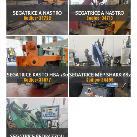
SEGATRICE A NASTRO
SEGATRICE A NASTRO
Codice: 34722
Codice: 34719
AUTOMATICA FIS 500
BIANCO/BTM 50.33 CNC
SEGATRICE KASTO HBA 360
SEGATRICE MEP SHARK 682
Codice: 34577
Codice: 34499
AU NUMERO DI SERIE 108
SEGATRICE PEDRAZZOLI