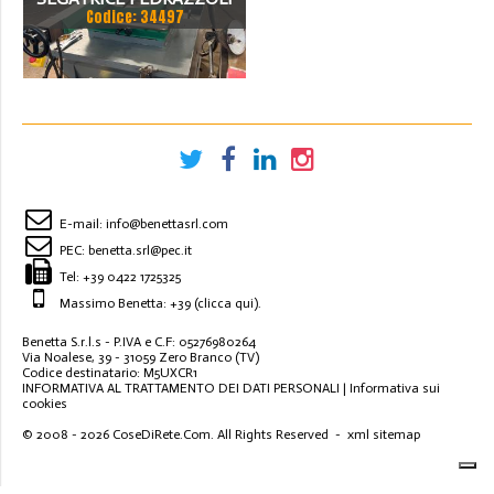
Codice: 34497
SN 420 SA
E-mail:
info@benettasrl.com
PEC:
benetta.srl@pec.it
Tel:
+39 0422 1725325
Massimo Benetta: +39
(clicca qui)
.
Benetta S.r.l.s - P.IVA e C.F: 05276980264
Via Noalese, 39 - 31059 Zero Branco (TV)
Codice destinatario: M5UXCR1
INFORMATIVA AL TRATTAMENTO DEI DATI PERSONALI
|
Informativa sui
cookies
© 2008 - 2026
CoseDiRete.Com
. All Rights Reserved -
xml sitemap